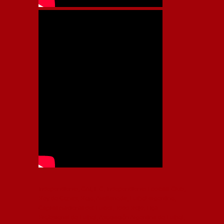
Independiente, CAI, IFC, Independiente Football Club,
Rey de Copas, Rojo, Avellaneda, Fútbol argentino,
Capital Nacional del Fútbol, Todo Rojo, Liga
Profesional de Fútbol, Asociación Argentina de Fútbol,