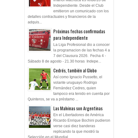
Imanol Machuca es refuerzo de
Independiente. Desde el Club
emitieron un comunicado con los
detalles contractuales y financieros de la
adquis...
Próximas fechas confirmadas
para Independiente
La Liga Profesional dio a conocer
la programacion de las fechas 4 a
7 del Clausura 2026. Fecha 4 -
Sábado 8 de agosto - 21.30 horas Indepe...
Cedrés, también al Globo
Así como Ignacio Pussetto, el
volante uruguayo Rodrigo
Fernández Cedres, quien
tampoco era tenido en cuenta por
Quinteros, se va a préstamo ...
Las Malvinas son Argentinas
En el Libertadores de América
Ricardo Enrique Bochini pudieron
verse casi diez banderas
replicando la que mostró la
Selección en el Mundial,...