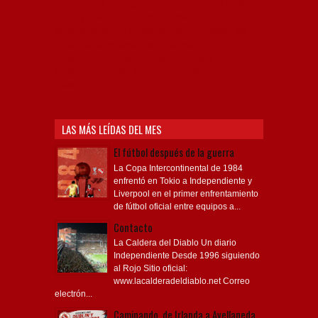
AFA, Football, hooligans, hinchas, hinchada de fútbol,
Rojo mi buen amigo, Bochini, Libertadores de
América, Ricardo Enrique Bochini, La Caldera del
Diablo, lacalderadeldiablo, Club Atlético
Independiente, Copa Libertadores, Copa
Sudamericana, Soy del Rojo, #TodoRojo, YouTube,
Videos,
LAS MÁS LEÍDAS DEL MES
El fútbol después de la guerra
La Copa Intercontinental de 1984
enfrentó en Tokio a Independiente y
Liverpool en el primer enfrentamiento
de fútbol oficial entre equipos a...
Contacto
La Caldera del Diablo Un diario
Independiente Desde 1996 siguiendo
al Rojo Sitio oficial:
www.lacalderadeldiablo.net Correo
electrón...
Caminando, de Irlanda a Avellaneda