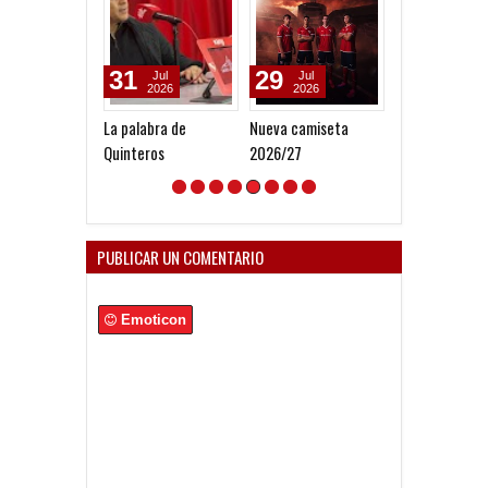
31
29
08
Jul
Jul
Dec
2026
2026
2025
La palabra de
Nueva camiseta
Roberto Busta
Quinteros
2026/27
"Tengo una me
Presidente de
Independiente
ganar la octav
Libertadores"
PUBLICAR UN COMENTARIO
Emoticon