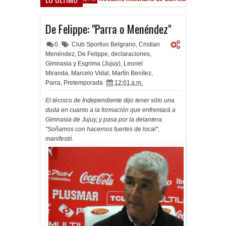
sfield
De Felippe: "Parra o Menéndez"
0
Club Sportivo Belgrano
,
Cristian
Menéndez
,
De Felippe
,
declaraciones
,
Gimnasia y Esgrima (Jujuy)
,
Leonel
Miranda
,
Marcelo Vidal
,
Martín Benítez
,
Parra
,
Pretemporada
12:01 a.m.
El técnico de Independiente dijo tener sólo una
duda en cuanto a la formación que enfrentará a
Gimnasia de Jujuy, y pasa por la delantera.
"Soñamos con hacernos fuertes de local",
manifestó.