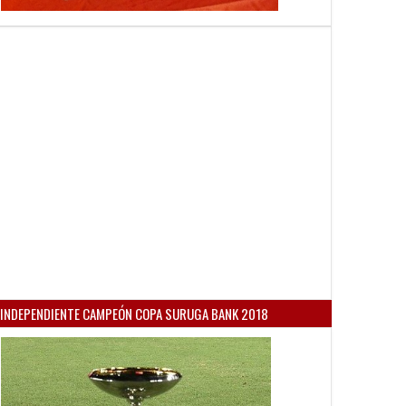
INDEPENDIENTE CAMPEÓN COPA SURUGA BANK 2018
30
14
May
Apr
Apr
2026
2026
2026
 clásico
Gran triunfo de la Reserva ante
Un clásico muy Roj