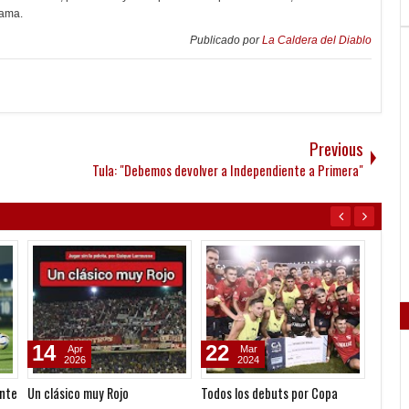
Gama.
Publicado por
La Caldera del Diablo
Previous
Tula: "Debemos devolver a Independiente a Primera"
01
15
04
Jul
Jun
2026
2026
Arq. Claudio Pezzi y las bases
Derrota de Las Diablas ante
Asunto