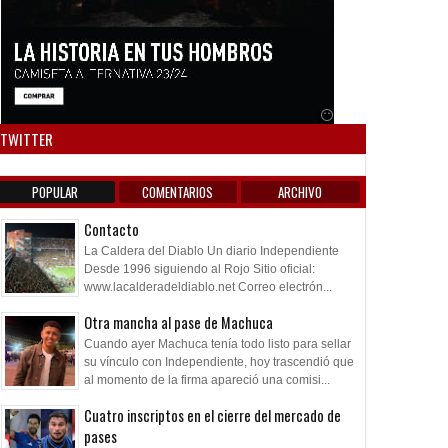
Anuncio SOICOS
TWITTER
POPULAR
COMENTARIOS
ARCHIVO
Contacto
La Caldera del Diablo Un diario Independiente
Desde 1996 siguiendo al Rojo Sitio oficial:
www.lacalderadeldiablo.net Correo electrón...
Otra mancha al pase de Machuca
Cuando ayer Machuca tenía todo listo para sellar
su vínculo con Independiente, hoy trascendió que
al momento de la firma apareció una comisi...
Cuatro inscriptos en el cierre del mercado de
pases