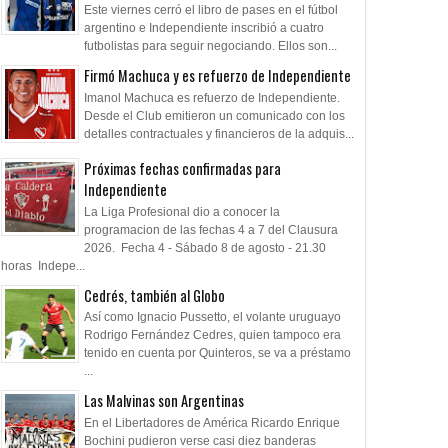
Este viernes cerró el libro de pases en el fútbol
argentino e Independiente inscribió a cuatro
futbolistas para seguir negociando. Ellos son...
Firmó Machuca y es refuerzo de Independiente
Imanol Machuca es refuerzo de Independiente.
Desde el Club emitieron un comunicado con los
detalles contractuales y financieros de la adquis...
Próximas fechas confirmadas para
Independiente
La Liga Profesional dio a conocer la
programacion de las fechas 4 a 7 del Clausura
2026. Fecha 4 - Sábado 8 de agosto - 21.30
horas Indepe...
Cedrés, también al Globo
Así como Ignacio Pussetto, el volante uruguayo
Rodrigo Fernández Cedres, quien tampoco era
tenido en cuenta por Quinteros, se va a préstamo
...
Las Malvinas son Argentinas
En el Libertadores de América Ricardo Enrique
Bochini pudieron verse casi diez banderas