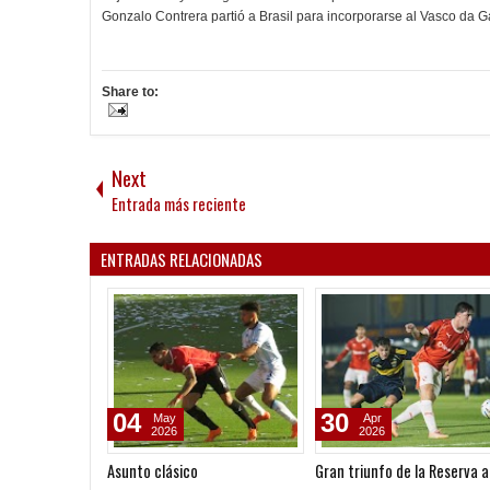
Gonzalo Contrera partió a Brasil para incorporarse al Vasco da 
Share to:
Next
Entrada más reciente
ENTRADAS RELACIONADAS
30
12
Jun
Jul
2015
2026
Adiós para siempre
El futsal se quedo con el