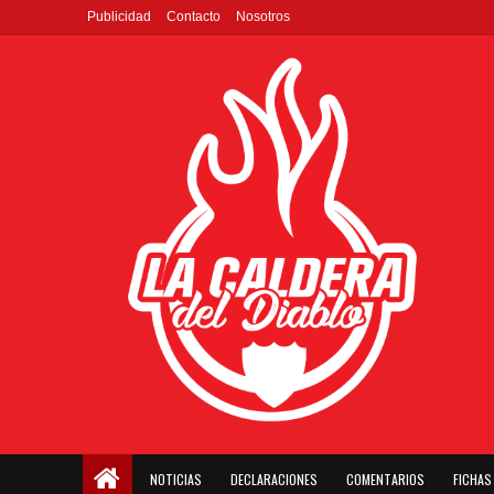
Publicidad
Contacto
Nosotros
NOTICIAS
DECLARACIONES
COMENTARIOS
FICHAS