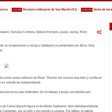
a
Reclamo millonario de San Martín (SJ)
Venta de localida
1:52 PM
10:58 AM
barini
,
Gonzalo Contrera
,
Malevo Ferreyra
,
pases
,
racing
,
River
,
lar su incoporación a racing y Gabbarini es pretendido por Boca. Eloy
ma.
tado como nuevo refuerzo de River. "Ramón me conoce muy bien y confía en
l ex volante de Independiente.
Son pocos los que entienden. Es mi trabajo y tengo una familia que
s de Carlos Bianchi figura el de Adrián Gabbarini, libre deIndependiente.
Corrientes, por un año y con opción a compra. Por último, el lateral