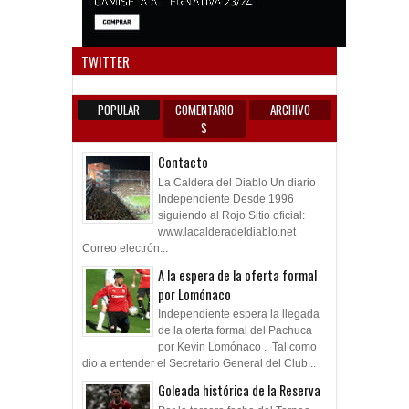
Anun
TWITTER
POPULAR
COMENTARIO
ARCHIVO
S
Contacto
La Caldera del Diablo Un diario
Independiente Desde 1996
siguiendo al Rojo Sitio oficial:
www.lacalderadeldiablo.net
Correo electrón...
A la espera de la oferta formal
por Lomónaco
Independiente espera la llegada
de la oferta formal del Pachuca
por Kevin Lomónaco . Tal como
dio a entender el Secretario General del Club...
Goleada histórica de la Reserva