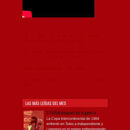
Independiente, CAI, IFC, Independiente Football Club,
Rey de Copas, Rojo, Avellaneda, Fútbol argentino,
Capital Nacional del Fútbol, Todo Rojo, Liga
Profesional de Fútbol, Asociación Argentina de Fútbol,
AFA, Football, hooligans, hinchas, hinchada de fútbol,
Rojo mi buen amigo, Bochini, Libertadores de
América, Ricardo Enrique Bochini, La Caldera del
Diablo, lacalderadeldiablo, Club Atlético
Independiente, Copa Libertadores, Copa
Sudamericana, Soy del Rojo, #TodoRojo, YouTube,
Videos,
LAS MÁS LEÍDAS DEL MES
El fútbol después de la guerra
La Copa Intercontinental de 1984
enfrentó en Tokio a Independiente y
Liverpool en el primer enfrentamiento