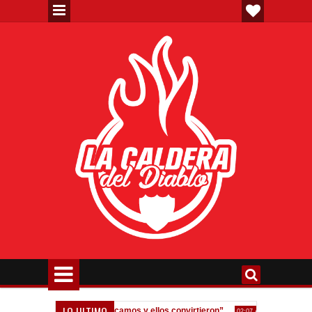
LO ULTIMO
dos errores, nos equivocamos y ellos convirtieron”
Fedorco: "Un er
02:07 AM