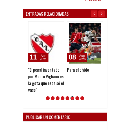
ENTRADAS RELACIONADAS
11
08
08
Apr
Aug
Aug
2021
2026
2026
"El penal inventado
Para el olvido
Venta de local
por Mauro Vigliano es
para la Copa
la gota que rebalsó el
Argentina
vaso"
PUBLICAR UN COMENTARIO