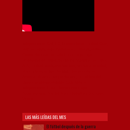
Independiente, CAI, IFC, Independiente Football Club,
Rey de Copas, Rojo, Avellaneda, Fútbol argentino,
Capital Nacional del Fútbol, Todo Rojo, Liga
Profesional de Fútbol, Asociación Argentina de Fútbol,
AFA, Football, hooligans, hinchas, hinchada de fútbol,
Rojo mi buen amigo, Bochini, Libertadores de
América, Ricardo Enrique Bochini, La Caldera del
Diablo, lacalderadeldiablo, Club Atlético
Independiente, Copa Libertadores, Copa
Sudamericana, Soy del Rojo, #TodoRojo, YouTube,
Videos,
LAS MÁS LEÍDAS DEL MES
El fútbol después de la guerra