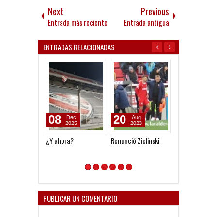
Next
Previous
Entrada más reciente
Entrada antigua
ENTRADAS RELACIONADAS
20
31
02
Aug
Jul
Oct
2023
2023
2022
Renunció Zielinski
¿Zielinski debe
Hoy hay que vo
seguir?
PUBLICAR UN COMENTARIO