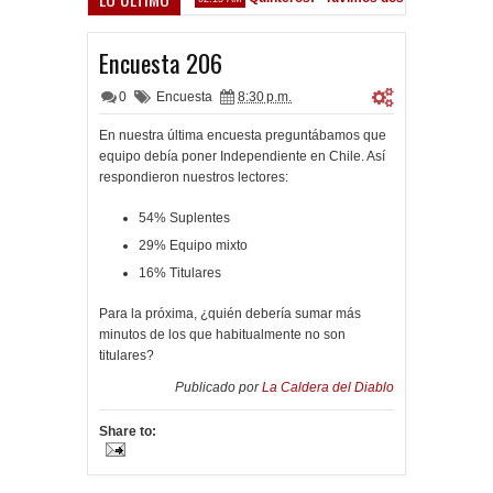
vocados ante el Calamar
Encuesta 206
0
Encuesta
8:30 p.m.
En nuestra última encuesta preguntábamos que
equipo debía poner Independiente en Chile. Así
respondieron nuestros lectores:
54% Suplentes
29% Equipo mixto
16% Titulares
Para la próxima, ¿quién debería sumar más
minutos de los que habitualmente no son
titulares?
Publicado por
La Caldera del Diablo
Share to: