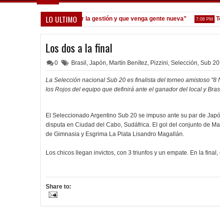
LO ULTIMO
Seoane: "Prefiero dejar la gestión y que venga gente nueva"
Todo c
7:08 PM
Los dos a la final
0
Brasil
,
Japón
,
Martín Benítez
,
Pizzini
,
Selección
,
Sub 20
La Selección nacional Sub 20 es finalista del torneo amistoso "8 
los Rojos del equipo que definirá ante el ganador del local y Brasi
El Seleccionado Argentino Sub 20 se impuso ante su par de Japón
disputa en Ciudad del Cabo, Sudáfrica. El gol del conjunto de Ma
de Gimnasia y Esgrima La Plata Lisandro Magallán.
Los chicos llegan invictos, con 3 triunfos y un empate. En la fina
Share to: