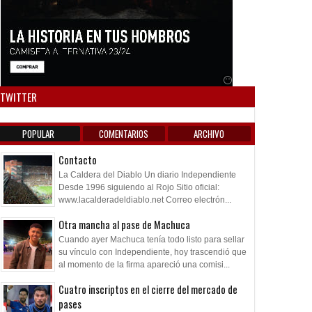
Anuncio SOICOS
TWITTER
POPULAR
COMENTARIOS
ARCHIVO
Contacto
La Caldera del Diablo Un diario Independiente
Desde 1996 siguiendo al Rojo Sitio oficial:
www.lacalderadeldiablo.net Correo electrón...
Otra mancha al pase de Machuca
Cuando ayer Machuca tenía todo listo para sellar
su vínculo con Independiente, hoy trascendió que
al momento de la firma apareció una comisi...
Cuatro inscriptos en el cierre del mercado de
pases