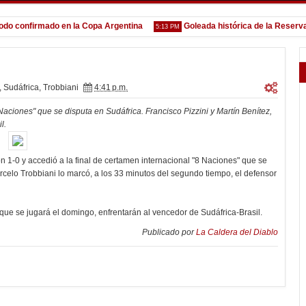
onfirmado en la Copa Argentina
Goleada histórica de la Reserva
5:13 PM
1:
,
Sudáfrica
,
Trobbiani
4:41 p.m.
Naciones" que se disputa en Sudáfrica. Francisco Pizzini y Martín Benítez,
l.
 1-0 y accedió a la final de certamen internacional "8 Naciones" que se
rcelo Trobbiani lo marcó, a los 33 minutos del segundo tiempo, el defensor
l, que se jugará el domingo, enfrentarán al vencedor de Sudáfrica-Brasil.
Publicado por
La Caldera del Diablo