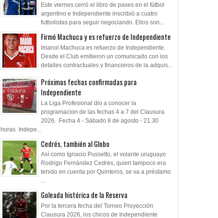
Este viernes cerró el libro de pases en el fútbol
argentino e Independiente inscribió a cuatro
futbolistas para seguir negociando. Ellos son...
Firmó Machuca y es refuerzo de Independiente
Imanol Machuca es refuerzo de Independiente.
Desde el Club emitieron un comunicado con los
detalles contractuales y financieros de la adquis...
Próximas fechas confirmadas para
Independiente
La Liga Profesional dio a conocer la
programacion de las fechas 4 a 7 del Clausura
2026. Fecha 4 - Sábado 8 de agosto - 21.30
horas Indepe...
Cedrés, también al Globo
Así como Ignacio Pussetto, el volante uruguayo
Rodrigo Fernández Cedres, quien tampoco era
tenido en cuenta por Quinteros, se va a préstamo
...
Goleada histórica de la Reserva
Por la tercera fecha del Torneo Proyección
Clausura 2026, los chicos de Independiente