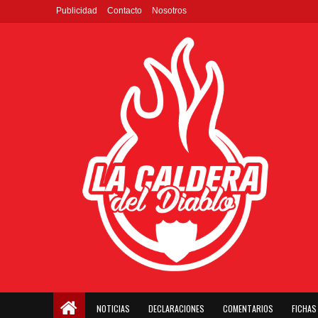
Publicidad
Contacto
Nosotros
NOTICIAS
DECLARACIONES
COMENTARIOS
FICHAS