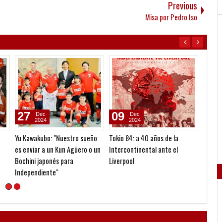
Previous
Misa por Pedro Iso
10
09
03
Feb
Feb
2026
2026
e
Su representante confirmó
Los números de Tarzia
Un pib
rá
propuestas por Abaldo