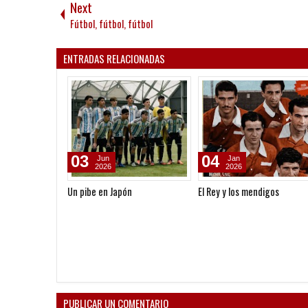
Next
Fútbol, fútbol, fútbol
ENTRADAS RELACIONADAS
14
22
Nov
May
2023
2023
Triunfo de la Sub 17 ante Japón
Yu Kawakubo: "Independient
va a salir para adelante y se
el de antes"
PUBLICAR UN COMENTARIO