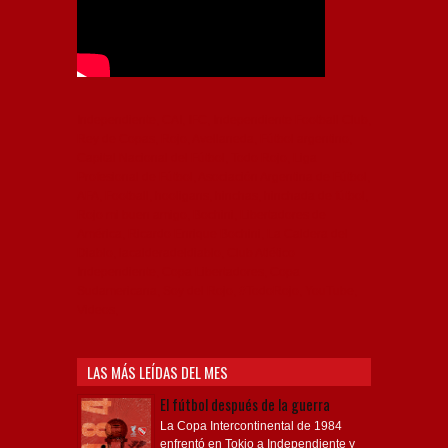
Independiente, CAI, IFC, Independiente Football Club,
Rey de Copas, Rojo, Avellaneda, Fútbol argentino,
Capital Nacional del Fútbol, Todo Rojo, Liga
Profesional de Fútbol, Asociación Argentina de Fútbol,
AFA, Football, hooligans, hinchas, hinchada de fútbol,
Rojo mi buen amigo, Bochini, Libertadores de
América, Ricardo Enrique Bochini, La Caldera del
Diablo, lacalderadeldiablo, Club Atlético
Independiente, Copa Libertadores, Copa
Sudamericana, Soy del Rojo, #TodoRojo, YouTube,
Videos,
LAS MÁS LEÍDAS DEL MES
El fútbol después de la guerra
La Copa Intercontinental de 1984
enfrentó en Tokio a Independiente y