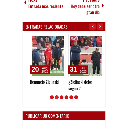
Entrada más reciente
Hoy debe ser otro
gran día
ENTRADAS RELACIONADAS
20
31
02
Aug
Jul
Oct
2023
2023
2022
Renunció Zielinski
¿Zielinski debe
Hoy hay que vo
seguir?
PUBLICAR UN COMENTARIO