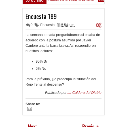
Frenó en Liniers
9:39 PM
Encuesta 189
0
Encuesta
5:54 p.m.
La semana pasada preguntábamos si estaba de
acuerdo con la postura asumida por Javier
Cantero ante la barra brava. Así respondieron
nuestros lectores:
95% Si
5% No
Para la próxima, ¿lo preocupa la situación del
Rojo frente al descenso?
Publicado por
La Caldera del Diablo
Share to:
Next
Previous