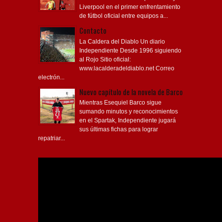
Liverpool en el primer enfrentamiento
de fútbol oficial entre equipos a...
Contacto
La Caldera del Diablo Un diario
Independiente Desde 1996 siguiendo
al Rojo Sitio oficial:
www.lacalderadeldiablo.net Correo
electrón...
Nuevo capítulo de la novela de Barco
Mientras Esequiel Barco sigue
sumando minutos y reconocimientos
en el Spartak, Independiente jugará
sus últimas fichas para lograr
repatriar...