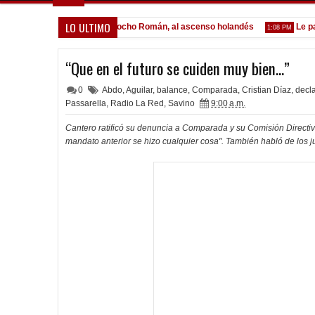
LO ULTIMO
por Lomónaco
Pocho Román, al ascenso holandés
Le pagó a
1:14 PM
1:08 PM
“Que en el futuro se cuiden muy bien…”
0
Abdo
,
Aguilar
,
balance
,
Comparada
,
Cristian Díaz
,
decl
Passarella
,
Radio La Red
,
Savino
9:00 a.m.
Cantero ratificó su denuncia a Comparada y su Comisión Directiva 
mandato anterior se hizo cualquier cosa". También habló de los 