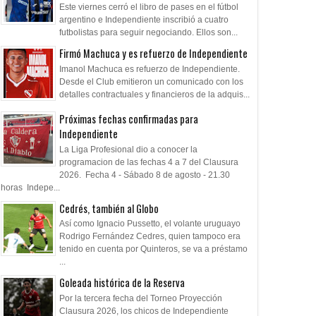
Este viernes cerró el libro de pases en el fútbol
argentino e Independiente inscribió a cuatro
futbolistas para seguir negociando. Ellos son...
Firmó Machuca y es refuerzo de Independiente
Imanol Machuca es refuerzo de Independiente.
Desde el Club emitieron un comunicado con los
detalles contractuales y financieros de la adquis...
Próximas fechas confirmadas para
Independiente
La Liga Profesional dio a conocer la
programacion de las fechas 4 a 7 del Clausura
2026. Fecha 4 - Sábado 8 de agosto - 21.30
horas Indepe...
Cedrés, también al Globo
Así como Ignacio Pussetto, el volante uruguayo
Rodrigo Fernández Cedres, quien tampoco era
tenido en cuenta por Quinteros, se va a préstamo
...
Goleada histórica de la Reserva
Por la tercera fecha del Torneo Proyección
Clausura 2026, los chicos de Independiente