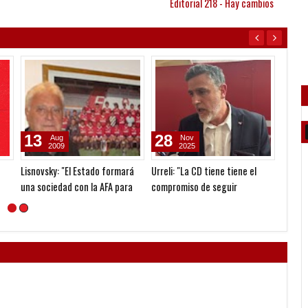
Editorial 218 - Hay cambios
13
28
26
Aug
Nov
2009
2025
Lisnovsky: "El Estado formará
Urreli: "La CD tiene tiene el
Vacíos
una sociedad con la AFA para
compromiso de seguir
despué
comercializar el futbol"
mejorando la vida del Club"
un clu