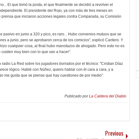
.. El que tomó la posta, el que finalmente se decidió a revolver el
ndependiente. El presidente del Rojo, ya con más de tres meses en
de prensa que iniciaron acciones legales contra Comparada, su Comisión
e pasivo en junio a 320 y pico, es raro... Hubo convenios mutuos que se
ores a junio, pero se aprobaron cerca de los comicios", explicó Cantero. Y
e hizo cualquier cosa, al final hubo manotazos de ahogado. Pero esto no es
se cuiden muy bien con lo que van a hacer".
radio La Red sobre los jugadores borrados por el técnico: "Cristian Díaz
rece lógico. Hablé con Núñez, quiero hablar con él cara a cara, y a
 No me gusta que se piense que hay cuestiones de por medio".
Publicado por
La Caldera del Diablo
Previous