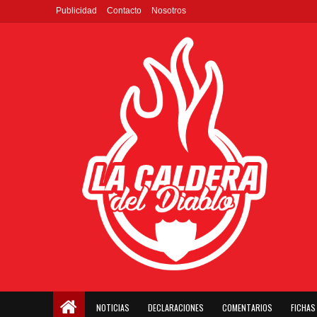
Publicidad
Contacto
Nosotros
NOTICIAS
DECLARACIONES
COMENTARIOS
FICHAS