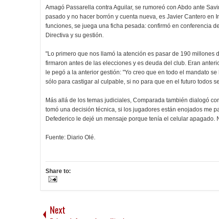
Amagó Passarella contra Aguilar, se rumoreó con Abdo ante Savino.
pasado y no hacer borrón y cuenta nueva, es Javier Cantero en I
funciones, se juega una ficha pesada: confirmó en conferencia 
Directiva y su gestión.
"Lo primero que nos llamó la atención es pasar de 190 millones d
firmaron antes de las elecciones y es deuda del club. Eran anteri
le pegó a la anterior gestión: "Yo creo que en todo el mandato s
sólo para castigar al culpable, si no para que en el futuro todos 
Más allá de los temas judiciales, Comparada también dialogó con 
tomó una decisión técnica, si los jugadores están enojados me pa
Defederico le dejé un mensaje porque tenía el celular apagado.
Fuente: Diario Olé.
Share to:
Next