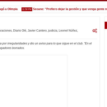
 Olimpia
Seoane: "Prefiero dejar la gestión y que venga gente nueva
11:58 PM
araciones
,
Diario Olé
,
Javier Cantero
,
justicia
,
Leonel Núñez
,
por irregularidades y dio un aviso para lo que sigue en el club. "En el
jugadores borrados.