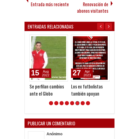
Entrada más reciente
Renovación de
abonos visitantes
ENTRADAS RELACIONADAS
15
27
11
Aug
Apr
Jul
2022
2023
2018
Se perfilan cambios
Los ex futbolistas
Se busca arqu
ante el Globo
también apoyan
PUBLICAR UN COMENTARIO
Anónimo