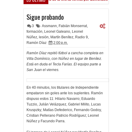
Sigue probando
3
Assmann
,
Fabián Monserrat
,
formación
,
Leonel Galeano
,
Leonel
Núñez
,
lesión
,
Martín Benítez
,
Radio 9
,
Ramón Díaz
2:00 p.m.
Ramón Díaz repitió fútbol a cancha completa en
Villa Domínico, con Núñez en lugar de Benítez.
Está en duda el Tecla Farías. El equipo parte a
San Juan el viernes.
En 40 minutos, los titulares de Independiente
empataron sin goles ante los suplentes. Ramón
dispuso estos 11: Hilario Navarro; Eduardo
Tuzzio, Julián Velázquez, Gabriel Milito, Lucas
Kruspzky; Matías Defederico, Fernando Godoy,
Cristian Pellerano Patricio Rodríguez; Leonel
Núñez y Facundo Parra.