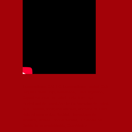
Independiente, CAI, IFC, Independiente Football Club,
Rey de Copas, Rojo, Avellaneda, Fútbol argentino,
Capital Nacional del Fútbol, Todo Rojo, Liga
Profesional de Fútbol, Asociación Argentina de Fútbol,
AFA, Football, hooligans, hinchas, hinchada de fútbol,
Rojo mi buen amigo, Bochini, Libertadores de
América, Ricardo Enrique Bochini, La Caldera del
Diablo, lacalderadeldiablo, Club Atlético
Independiente, Copa Libertadores, Copa