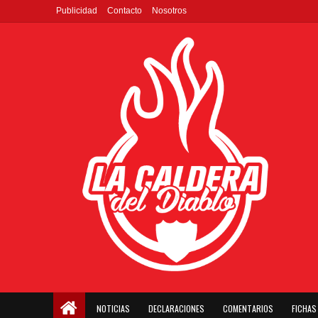
Publicidad
Contacto
Nosotros
NOTICIAS
DECLARACIONES
COMENTARIOS
FICHAS