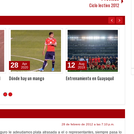
Ciclo lectivo 2012
13
10
30
Nov
Aug
2012
2010
Una historia de Piratas
Informe de los prestados
Capita
como 
vuelto
28 de febrero de 2012 a las 7:10 p.m.
guro le adeudamos plata atrasada a el o representantes, siempre pasa lo