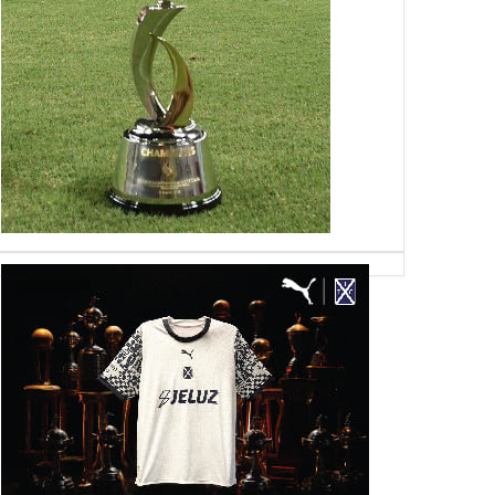
22
28
May
Aug
Apr
2024
2020
2020
no: "Siempre me quedó
Gaibor entrena en Guayaquil
Dónde hay un man
una deuda no haber
 a Independiente"