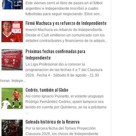
Este viernes cerró el libro de pases en el fútbol
argentino e Independiente inscribió a cuatro
futbolistas para seguir negociando. Ellos son...
Firmó Machuca y es refuerzo de Independiente
Imanol Machuca es refuerzo de Independiente.
Desde el Club emitieron un comunicado con los
detalles contractuales y financieros de la adquis...
Próximas fechas confirmadas para
Independiente
La Liga Profesional dio a conocer la
programacion de las fechas 4 a 7 del Clausura
2026. Fecha 4 - Sábado 8 de agosto - 21.30
horas Indepe...
Cedrés, también al Globo
Así como Ignacio Pussetto, el volante uruguayo
Rodrigo Fernández Cedres, quien tampoco era
tenido en cuenta por Quinteros, se va a préstamo
...
Goleada histórica de la Reserva
Por la tercera fecha del Torneo Proyección
Clausura 2026, los chicos de Independiente