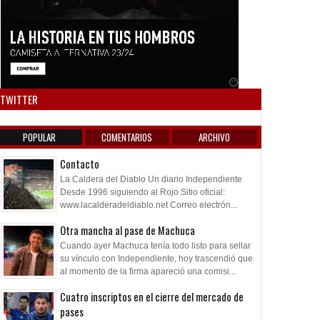
Anuncio SOICOS
TWITTER
POPULAR
COMENTARIOS
ARCHIVO
Contacto
La Caldera del Diablo Un diario Independiente
Desde 1996 siguiendo al Rojo Sitio oficial:
www.lacalderadeldiablo.net Correo electrón...
Otra mancha al pase de Machuca
Cuando ayer Machuca tenía todo listo para sellar
su vínculo con Independiente, hoy trascendió que
al momento de la firma apareció una comisi...
Cuatro inscriptos en el cierre del mercado de
pases