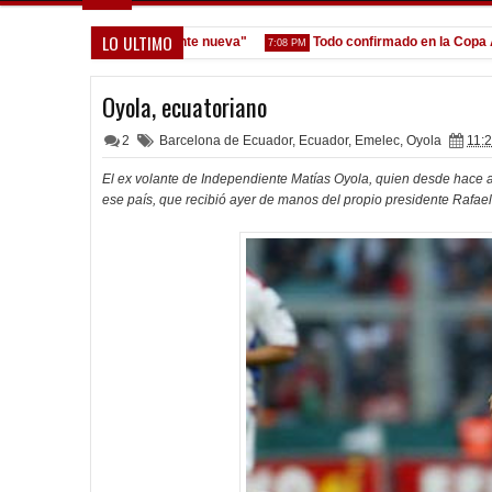
LO ULTIMO
gestión y que venga gente nueva"
Todo confirmado en la Copa Argent
7:08 PM
Oyola, ecuatoriano
2
Barcelona de Ecuador
,
Ecuador
,
Emelec
,
Oyola
11:2
El ex volante de Independiente Matías Oyola, quien desde hace 
ese país, que recibió ayer de manos del propio presidente Rafae