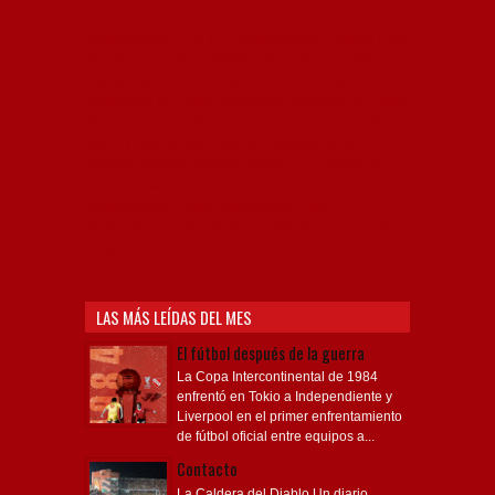
Independiente, CAI, IFC, Independiente Football Club,
Rey de Copas, Rojo, Avellaneda, Fútbol argentino,
Capital Nacional del Fútbol, Todo Rojo, Liga
Profesional de Fútbol, Asociación Argentina de Fútbol,
AFA, Football, hooligans, hinchas, hinchada de fútbol,
Rojo mi buen amigo, Bochini, Libertadores de
América, Ricardo Enrique Bochini, La Caldera del
Diablo, lacalderadeldiablo, Club Atlético
Independiente, Copa Libertadores, Copa
Sudamericana, Soy del Rojo, #TodoRojo, YouTube,
Videos,
LAS MÁS LEÍDAS DEL MES
El fútbol después de la guerra
La Copa Intercontinental de 1984
enfrentó en Tokio a Independiente y
Liverpool en el primer enfrentamiento
de fútbol oficial entre equipos a...
Contacto
La Caldera del Diablo Un diario