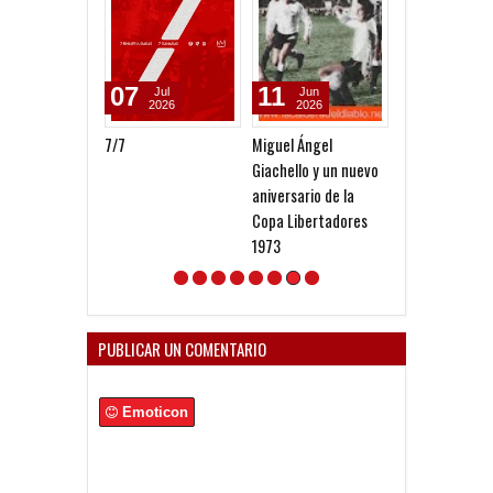
07
11
06
Jul
Jun
Aug
2026
2026
2026
7/7
Miguel Ángel
Seoane: "Prefi
Giachello y un nuevo
dejar la gestió
aniversario de la
venga gente n
Copa Libertadores
1973
PUBLICAR UN COMENTARIO
Emoticon