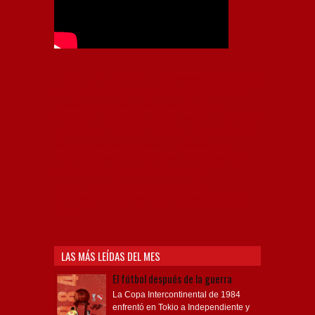
Independiente, CAI, IFC, Independiente Football Club,
Rey de Copas, Rojo, Avellaneda, Fútbol argentino,
Capital Nacional del Fútbol, Todo Rojo, Liga
Profesional de Fútbol, Asociación Argentina de Fútbol,
AFA, Football, hooligans, hinchas, hinchada de fútbol,
Rojo mi buen amigo, Bochini, Libertadores de
América, Ricardo Enrique Bochini, La Caldera del
Diablo, lacalderadeldiablo, Club Atlético
Independiente, Copa Libertadores, Copa
Sudamericana, Soy del Rojo, #TodoRojo, YouTube,
Videos,
LAS MÁS LEÍDAS DEL MES
El fútbol después de la guerra
La Copa Intercontinental de 1984
enfrentó en Tokio a Independiente y