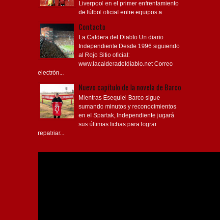
Liverpool en el primer enfrentamiento
de fútbol oficial entre equipos a...
Contacto
La Caldera del Diablo Un diario
Independiente Desde 1996 siguiendo
al Rojo Sitio oficial:
www.lacalderadeldiablo.net Correo
electrón...
Nuevo capítulo de la novela de Barco
Mientras Esequiel Barco sigue
sumando minutos y reconocimientos
en el Spartak, Independiente jugará
sus últimas fichas para lograr
repatriar...