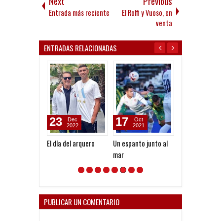
Next
Previous
Entrada más reciente
El Rolfi y Vuoso, en
venta
ENTRADAS RELACIONADAS
23
17
01
Dec
Oct
Oct
2022
2021
2013
El día del arquero
Un espanto junto al
Ramón reclam
mar
PUBLICAR UN COMENTARIO