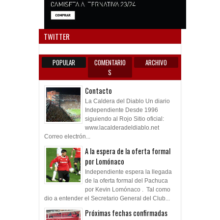
Anun
TWITTER
POPULAR
COMENTARIO
ARCHIVO
S
Contacto
La Caldera del Diablo Un diario
Independiente Desde 1996
siguiendo al Rojo Sitio oficial:
www.lacalderadeldiablo.net
Correo electrón...
A la espera de la oferta formal
por Lomónaco
Independiente espera la llegada
de la oferta formal del Pachuca
por Kevin Lomónaco . Tal como
dio a entender el Secretario General del Club...
Próximas fechas confirmadas