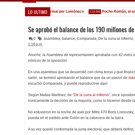
LO ULTIMO
 la espera de la oferta formal por Lomónaco
Pocho Román, al ascen
1:14 PM
Se aprobó el balance de los 190 millones de
0
asamblea
,
balance
,
Comparada
,
De la cuna al infierno
,
1:16 p.m.
Anoche, la Asamblea de representantes aprobaba con 42 votos de
irónicos de la oposición.
En una asamblea que se desarrolló con clima tenso y que finalizó
salón, se terminó aprobando el balance que da un pasivo de
más
escuchó Comparada, y puede reproducirse aquí.
Según Matías Martínez, de "
De la cuna al infierno
", once opositor
ironicamente la decisión de la mayoría, como lo hicieron desde l
No estuvieron en la noche de ayer por Mitre 470 Boris Lisnovsky
puesta en el partido ante Colón en la cabecera de la barra.
A su vez quedó conformada la junta electoral, que deberá definir,