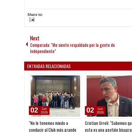
Share to:
Next
Comparada: "Me siento respaldado por la gente de
Independiente"
ENTRADAS RELACIONADAS
02
02
Jun
Jun
2026
2026
"No le tenemos miedo a
Cristian Urreli: "Sabemos q
conducir al Club más grande
esta es una gestión bisagra