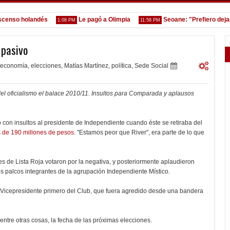
so holandés
Le pagó a Olimpia
Seoane: "Prefiero dejar la 
1:08 PM
11:58 PM
 pasivo
economía
,
elecciones
,
Matías Martínez
,
política
,
Sede Social
l oficialismo el balace 2010/11. Insultos para Comparada y aplausos
 con insultos al presidente de Independiente cuando éste se retiraba del
 de 190 millones de pesos
. "Estamos peor que River", era parte de lo que
es de Lista Roja votaron por la negativa, y posteriormente aplaudieron
os palcos integrantes de la agrupación Independiente Místico.
, Vicepresidente primero del Club, que fuera agredido desde una bandera
 entre otras cosas, la fecha de las próximas elecciones.