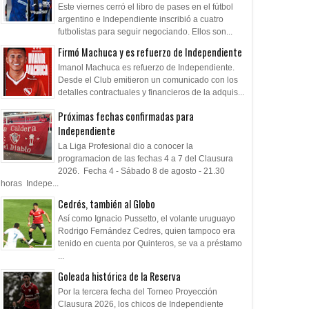
Este viernes cerró el libro de pases en el fútbol
argentino e Independiente inscribió a cuatro
futbolistas para seguir negociando. Ellos son...
Firmó Machuca y es refuerzo de Independiente
Imanol Machuca es refuerzo de Independiente.
Desde el Club emitieron un comunicado con los
detalles contractuales y financieros de la adquis...
Próximas fechas confirmadas para
Independiente
La Liga Profesional dio a conocer la
programacion de las fechas 4 a 7 del Clausura
2026. Fecha 4 - Sábado 8 de agosto - 21.30
horas Indepe...
Cedrés, también al Globo
Así como Ignacio Pussetto, el volante uruguayo
Rodrigo Fernández Cedres, quien tampoco era
tenido en cuenta por Quinteros, se va a préstamo
...
Goleada histórica de la Reserva
Por la tercera fecha del Torneo Proyección
Clausura 2026, los chicos de Independiente