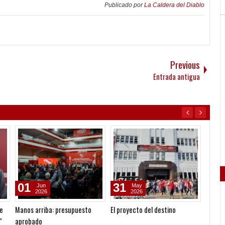
Publicado por
La Caldera del Diablo
Previous
Entrada antigua
01
31
29
Jun
May
2026
2026
ue
Manos arriba: presupuesto
El proyecto del destino
Lunes 
"
aprobado