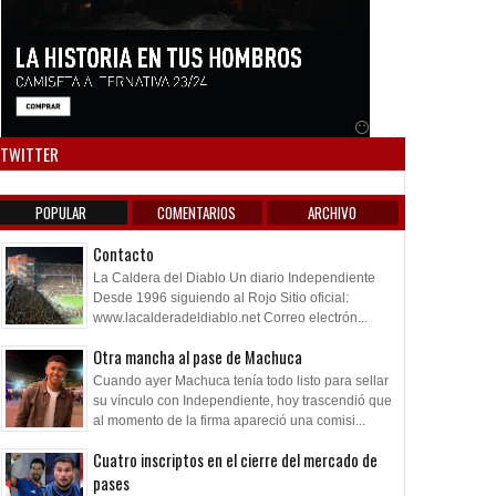
Anuncio SOICOS
TWITTER
POPULAR
COMENTARIOS
ARCHIVO
Contacto
La Caldera del Diablo Un diario Independiente
Desde 1996 siguiendo al Rojo Sitio oficial:
www.lacalderadeldiablo.net Correo electrón...
Otra mancha al pase de Machuca
Cuando ayer Machuca tenía todo listo para sellar
su vínculo con Independiente, hoy trascendió que
al momento de la firma apareció una comisi...
Cuatro inscriptos en el cierre del mercado de
pases