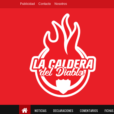
Publicidad
Contacto
Nosotros
NOTICIAS
DECLARACIONES
COMENTARIOS
FICHAS