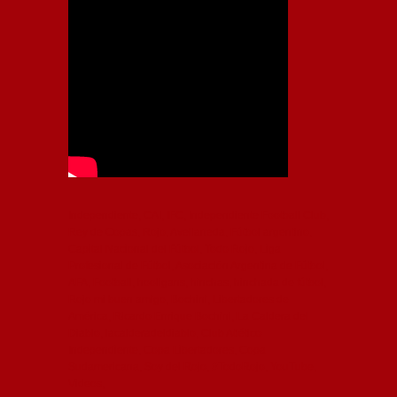
Independiente, CAI, IFC, Independiente Football Club,
Rey de Copas, Rojo, Avellaneda, Fútbol argentino,
Capital Nacional del Fútbol, Todo Rojo, Liga
Profesional de Fútbol, Asociación Argentina de Fútbol,
AFA, Football, hooligans, hinchas, hinchada de fútbol,
Rojo mi buen amigo, Bochini, Libertadores de
América, Ricardo Enrique Bochini, La Caldera del
Diablo, lacalderadeldiablo, Club Atlético
Independiente, Copa Libertadores, Copa
Sudamericana, Soy del Rojo, #TodoRojo, YouTube,
Videos,