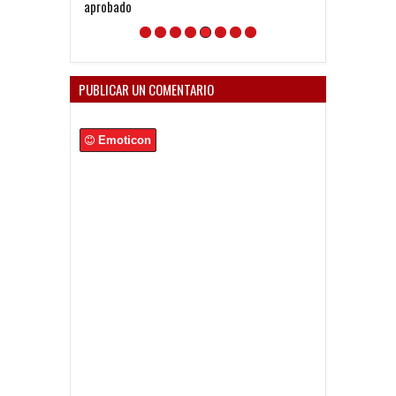
aprobado
de seguir mej
la vida del Club
PUBLICAR UN COMENTARIO
Emoticon