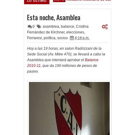
z Sarsfield
Esta noche, Asamblea
0
asamblea
,
balance
,
Cristina
Fernández de Kirchner
,
elecciones
,
Ferraresi
,
política
,
socios
4:16 p.m.
Hoy a las 19 horas, en salon Radrizzani de la
Sede Social (Av. Mitre 470), se llevará a cabo la
Asamblea que intentará aprobar el
Balance
2010-11
, que da 190 millones de pesos de
pasivo.