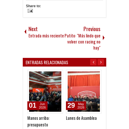
Share to:
Next
Previous
Entrada más reciente
Patito: "Más lindo que
volver con racing no
hay"
ENTRADAS RELACIONADAS
01
29
28
Jun
May
Nov
2026
2026
2025
Manos arriba:
Lunes de Asamblea
Urreli: "La CD 
presupuesto
tiene el compr