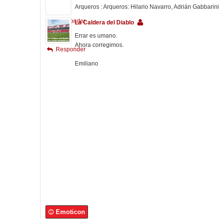
Arqueros : Arqueros: Hilario Navarro, Adrián Gabbari
Responder
La Caldera del Diablo
Errar es umano.
Ahora corregimos.
Responder
Emiliano
Emoticon