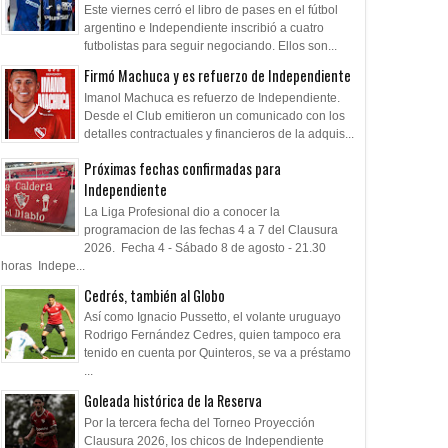
Este viernes cerró el libro de pases en el fútbol
argentino e Independiente inscribió a cuatro
futbolistas para seguir negociando. Ellos son...
Firmó Machuca y es refuerzo de Independiente
Imanol Machuca es refuerzo de Independiente.
Desde el Club emitieron un comunicado con los
detalles contractuales y financieros de la adquis...
Próximas fechas confirmadas para
Independiente
La Liga Profesional dio a conocer la
programacion de las fechas 4 a 7 del Clausura
2026. Fecha 4 - Sábado 8 de agosto - 21.30
horas Indepe...
Cedrés, también al Globo
Así como Ignacio Pussetto, el volante uruguayo
Rodrigo Fernández Cedres, quien tampoco era
tenido en cuenta por Quinteros, se va a préstamo
...
Goleada histórica de la Reserva
Por la tercera fecha del Torneo Proyección
Clausura 2026, los chicos de Independiente