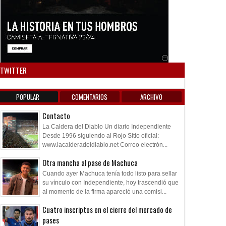
Anuncio SOICOS
TWITTER
POPULAR
COMENTARIOS
ARCHIVO
Contacto
La Caldera del Diablo Un diario Independiente
Desde 1996 siguiendo al Rojo Sitio oficial:
www.lacalderadeldiablo.net Correo electrón...
Otra mancha al pase de Machuca
Cuando ayer Machuca tenía todo listo para sellar
su vínculo con Independiente, hoy trascendió que
al momento de la firma apareció una comisi...
Cuatro inscriptos en el cierre del mercado de
pases