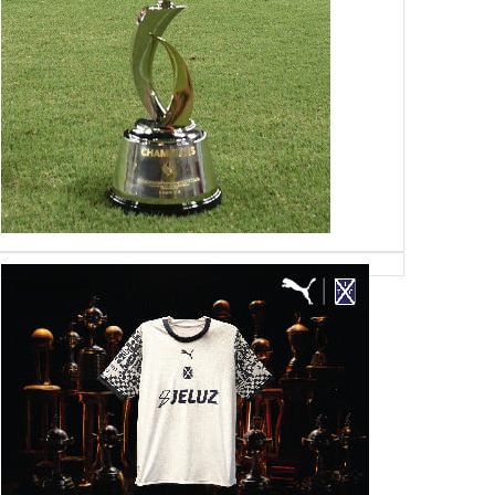
27
07
Jul
Sep
Jul
2022
2019
2026
ndiente 1991-2022:
Cantero, expulsado
7/7
, consecuencias y
ogía de 32 años de
ante decadencia