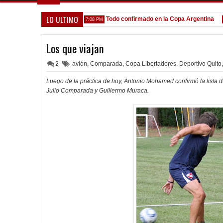
LO ULTIMO
que venga gente nueva"
Todo confirmado en la Copa Argentina
7:08 PM
5:13 
Los que viajan
2
avión
,
Comparada
,
Copa Libertadores
,
Deportivo Quito
,
Luego de la práctica de hoy, Antonio Mohamed confirmó la lista 
Julio Comparada y Guillermo Muraca.