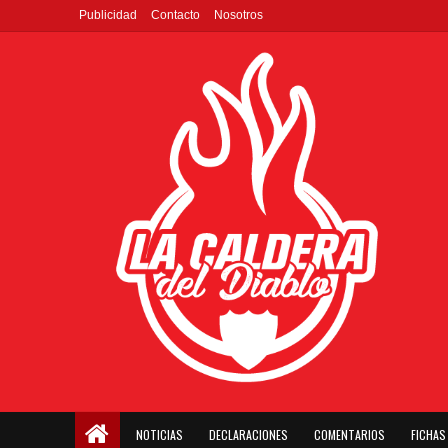
Publicidad
Contacto
Nosotros
NOTICIAS
DECLARACIONES
COMENTARIOS
FICHAS