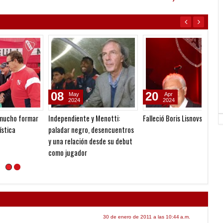
08
20
28
May
Apr
2024
2024
ar
Independiente y Menotti:
Falleció Boris Lisnovsky
Indepe
paladar negro, desencuentros
causas
y una relación desde su debut
cronol
como jugador
const
30 de enero de 2011 a las 10:44 a.m.