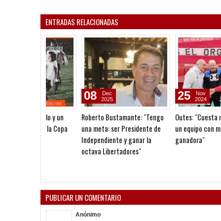
ENTRADAS RELACIONADAS
08
25
Dec
Nov
2025
2024
Roberto Bustamante: "Tengo
Outes: "Cuesta mucho form
una meta: ser Presidente de
un equipo con mística
Independiente y ganar la
ganadora"
octava Libertadores"
PUBLICAR UN COMENTARIO
Anónimo