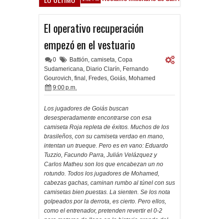
Sarsfield
El operativo recuperación
empezó en el vestuario
0
Battión
,
camiseta
,
Copa
Sudamericana
,
Diario Clarín
,
Fernando
Gourovich
,
final
,
Fredes
,
Goiás
,
Mohamed
9:00 p.m.
Los jugadores de Goiás buscan
desesperadamente encontrarse con esa
camiseta Roja repleta de éxitos. Muchos de los
brasileños, con su camiseta verdao en mano,
intentan un trueque. Pero es en vano: Eduardo
Tuzzio, Facundo Parra, Julián Velázquez y
Carlos Matheu son los que encabezan un no
rotundo. Todos los jugadores de Mohamed,
cabezas gachas, caminan rumbo al túnel con sus
camisetas bien puestas. La sienten. Se los nota
golpeados por la derrota, es cierto. Pero ellos,
como el entrenador, pretenden revertir el 0-2