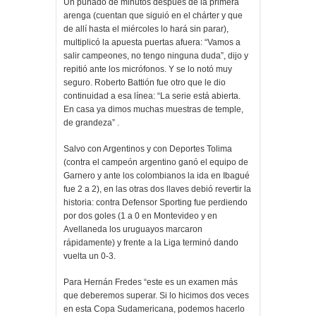
Un puñado de minutos después de la primera
arenga (cuentan que siguió en el chárter y que
de allí hasta el miércoles lo hará sin parar),
multiplicó la apuesta puertas afuera: “Vamos a
salir campeones, no tengo ninguna duda”, dijo y
repitió ante los micrófonos. Y se lo notó muy
seguro. Roberto Battión fue otro que le dio
continuidad a esa línea: “La serie está abierta.
En casa ya dimos muchas muestras de temple,
de grandeza” .
Salvo con Argentinos y con Deportes Tolima
(contra el campeón argentino ganó el equipo de
Garnero y ante los colombianos la ida en Ibagué
fue 2 a 2), en las otras dos llaves debió revertir la
historia: contra Defensor Sporting fue perdiendo
por dos goles (1 a 0 en Montevideo y en
Avellaneda los uruguayos marcaron
rápidamente) y frente a la Liga terminó dando
vuelta un 0-3.
Para Hernán Fredes “este es un examen más
que deberemos superar. Si lo hicimos dos veces
en esta Copa Sudamericana, podemos hacerlo