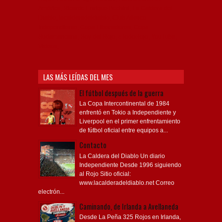
América, Ricardo Enrique Bochini, La Caldera del
Diablo, lacalderadeldiablo, Club Atlético
Independiente, Copa Libertadores, Copa
Sudamericana, Soy del Rojo, #TodoRojo, YouTube,
Videos,
LAS MÁS LEÍDAS DEL MES
El fútbol después de la guerra
La Copa Intercontinental de 1984
enfrentó en Tokio a Independiente y
Liverpool en el primer enfrentamiento
de fútbol oficial entre equipos a...
Contacto
La Caldera del Diablo Un diario
Independiente Desde 1996 siguiendo
al Rojo Sitio oficial:
www.lacalderadeldiablo.net Correo
electrón...
Caminando, de Irlanda a Avellaneda
Desde La Peña 325 Rojos en Irlanda,