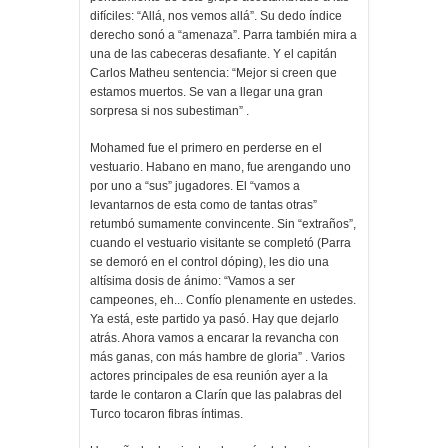
difíciles: “Allá, nos vemos allá”. Su dedo índice
derecho sonó a “amenaza”. Parra también mira a
una de las cabeceras desafiante. Y el capitán
Carlos Matheu sentencia: “Mejor si creen que
estamos muertos. Se van a llegar una gran
sorpresa si nos subestiman” .
Mohamed fue el primero en perderse en el
vestuario. Habano en mano, fue arengando uno
por uno a “sus” jugadores. El “vamos a
levantarnos de esta como de tantas otras”
retumbó sumamente convincente. Sin “extraños”,
cuando el vestuario visitante se completó (Parra
se demoró en el control dóping), les dio una
altísima dosis de ánimo: “Vamos a ser
campeones, eh... Confío plenamente en ustedes.
Ya está, este partido ya pasó. Hay que dejarlo
atrás. Ahora vamos a encarar la revancha con
más ganas, con más hambre de gloria” . Varios
actores principales de esa reunión ayer a la
tarde le contaron a Clarín que las palabras del
Turco tocaron fibras íntimas.