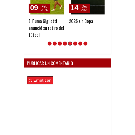
09
14
29
Feb
Dec
Jul
2026
2025
2026
El Puma Gigliotti
2026 sin Copa
Nueva camiset
anunció su retiro del
2026/27
fútbol
PUBLICAR UN COMENTARIO
Emoticon