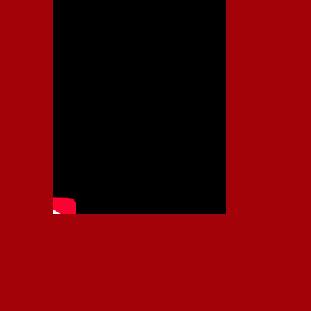
Independiente, CAI, IFC, Independiente Football Club,
Rey de Copas, Rojo, Avellaneda, Fútbol argentino,
Capital Nacional del Fútbol, Todo Rojo, Liga
Profesional de Fútbol, Asociación Argentina de Fútbol,
AFA, Football, hooligans, hinchas, hinchada de fútbol,
Rojo mi buen amigo, Bochini, Libertadores de