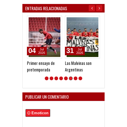
ENTRADAS RELACIONADAS
04
31
29
Jul
Jul
Jul
2026
2026
2026
Primer ensayo de
Las Malvinas son
Convocados a
pretemporada
Argentinas
Newell's
PUBLICAR UN COMENTARIO
Emoticon