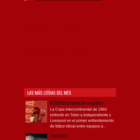
Independiente, CAI, IFC, Independiente Football Club,
Rey de Copas, Rojo, Avellaneda, Fútbol argentino,
Capital Nacional del Fútbol, Todo Rojo, Liga
Profesional de Fútbol, Asociación Argentina de Fútbol,
AFA, Football, hooligans, hinchas, hinchada de fútbol,
Rojo mi buen amigo, Bochini, Libertadores de
América, Ricardo Enrique Bochini, La Caldera del
Diablo, lacalderadeldiablo, Club Atlético
Independiente, Copa Libertadores, Copa
Sudamericana, Soy del Rojo, #TodoRojo, YouTube,
Videos,
LAS MÁS LEÍDAS DEL MES
El fútbol después de la guerra
La Copa Intercontinental de 1984
enfrentó en Tokio a Independiente y
Liverpool en el primer enfrentamiento
de fútbol oficial entre equipos a...
Contacto