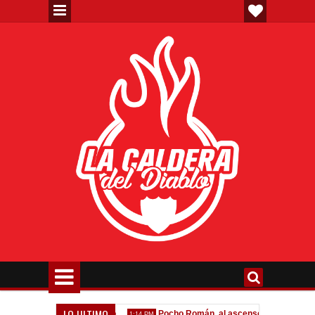
LO ULTIMO
rta formal por Lomónaco
Pocho Román, al ascenso holandés
1:14 PM
1:08 P