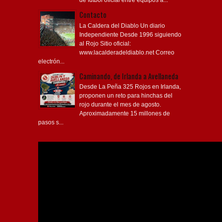
de fútbol oficial entre equipos a...
Contacto
La Caldera del Diablo Un diario
Independiente Desde 1996 siguiendo
al Rojo Sitio oficial:
www.lacalderadeldiablo.net Correo
electrón...
Caminando, de Irlanda a Avellaneda
Desde La Peña 325 Rojos en Irlanda,
proponen un reto para hinchas del
rojo durante el mes de agosto.
Aproximadamente 15 millones de
pasos s...