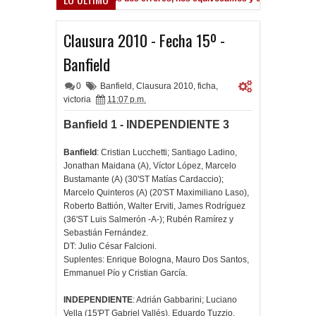
A la espera de la oferta formal por Lomónaco
Pocho Román, al a
 PM
1:14 PM
Clausura 2010 - Fecha 15º -
Banfield
0
Banfield
,
Clausura 2010
,
ficha
,
victoria
11:07 p.m.
Banfield 1 - INDEPENDIENTE 3
Banfield
: Cristian Lucchetti; Santiago Ladino,
Jonathan Maidana (A), Víctor López, Marcelo
Bustamante (A) (30'ST Matías Cardaccio);
Marcelo Quinteros (A) (20'ST Maximiliano Laso),
Roberto Battión, Walter Erviti, James Rodríguez
(36'ST Luis Salmerón -A-); Rubén Ramírez y
Sebastián Fernández.
DT: Julio César Falcioni.
Suplentes: Enrique Bologna, Mauro Dos Santos,
Emmanuel Pío y Cristian García.
INDEPENDIENTE
: Adrián Gabbarini; Luciano
Vella (15'PT Gabriel Vallés), Eduardo Tuzzio,