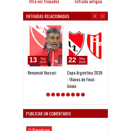
Otra vez trepados
Entrada antigua
ENTRADAS RELACIONADAS
22
26
30
May
Jul
Jul
2026
2026
2026
Copa Argentina 2026
Clausura 2026 -
Clausura 2026 
- 16avos de Final -
Fecha 1 - Estudiantes
Fecha 2 - Newel
Unión
Boys
PUBLICAR UN COMENTARIO
Emoticon