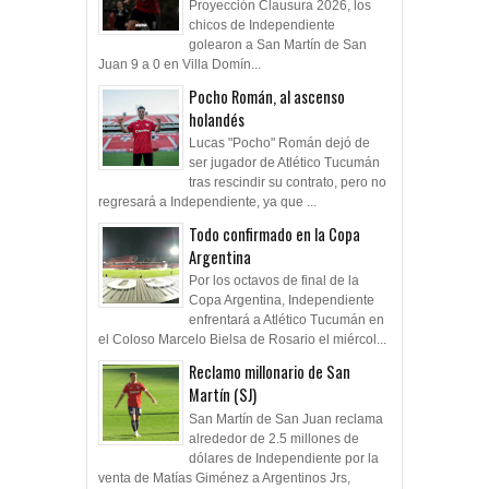
Proyección Clausura 2026, los
chicos de Independiente
golearon a San Martín de San
Juan 9 a 0 en Villa Domín...
Pocho Román, al ascenso
holandés
Lucas "Pocho" Román dejó de
ser jugador de Atlético Tucumán
tras rescindir su contrato, pero no
regresará a Independiente, ya que ...
Todo confirmado en la Copa
Argentina
Por los octavos de final de la
Copa Argentina, Independiente
enfrentará a Atlético Tucumán en
el Coloso Marcelo Bielsa de Rosario el miércol...
Reclamo millonario de San
Martín (SJ)
San Martín de San Juan reclama
alrededor de 2.5 millones de
dólares de Independiente por la
venta de Matías Giménez a Argentinos Jrs,