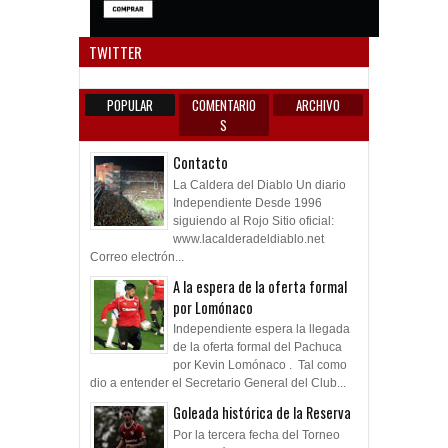
Anun
TWITTER
POPULAR
COMENTARIO
ARCHIVO
S
Contacto
La Caldera del Diablo Un diario
Independiente Desde 1996
siguiendo al Rojo Sitio oficial:
www.lacalderadeldiablo.net
Correo electrón...
A la espera de la oferta formal
por Lomónaco
Independiente espera la llegada
de la oferta formal del Pachuca
por Kevin Lomónaco . Tal como
dio a entender el Secretario General del Club...
Goleada histórica de la Reserva
Por la tercera fecha del Torneo