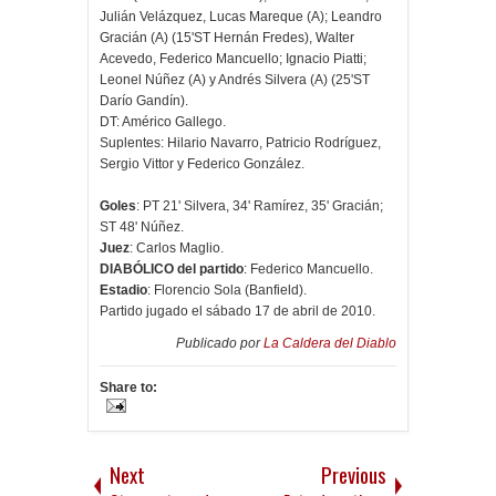
Julián Velázquez, Lucas Mareque (A); Leandro
Gracián (A) (15'ST Hernán Fredes), Walter
Acevedo, Federico Mancuello; Ignacio Piatti;
Leonel Núñez (A) y Andrés Silvera (A) (25'ST
Darío Gandín).
DT: Américo Gallego.
Suplentes: Hilario Navarro, Patricio Rodríguez,
Sergio Vittor y Federico González.
Goles
: PT 21' Silvera, 34' Ramírez, 35' Gracián;
ST 48' Núñez.
Juez
: Carlos Maglio.
DIABÓLICO del partido
: Federico Mancuello.
Estadio
: Florencio Sola (Banfield).
Partido jugado el sábado 17 de abril de 2010.
Publicado por
La Caldera del Diablo
Share to:
Next
Previous