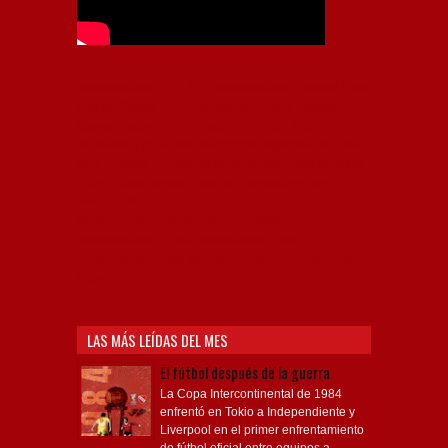
Independiente, CAI, IFC, Independiente Football Club,
Rey de Copas, Rojo, Avellaneda, Fútbol argentino,
Capital Nacional del Fútbol, Todo Rojo, Liga
Profesional de Fútbol, Asociación Argentina de Fútbol,
AFA, Football, hooligans, hinchas, hinchada de fútbol,
Rojo mi buen amigo, Bochini, Libertadores de
América, Ricardo Enrique Bochini, La Caldera del
Diablo, lacalderadeldiablo, Club Atlético
Independiente, Copa Libertadores, Copa
Sudamericana, Soy del Rojo, #TodoRojo, YouTube,
Videos,
LAS MÁS LEÍDAS DEL MES
El fútbol después de la guerra
La Copa Intercontinental de 1984
enfrentó en Tokio a Independiente y
Liverpool en el primer enfrentamiento