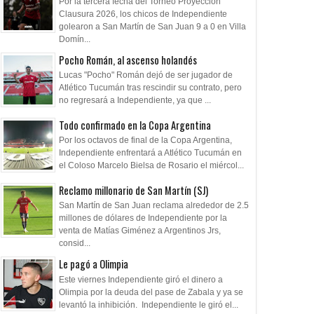
Por la tercera fecha del Torneo Proyección
Clausura 2026, los chicos de Independiente
golearon a San Martín de San Juan 9 a 0 en Villa
Domín...
Pocho Román, al ascenso holandés
Lucas "Pocho" Román dejó de ser jugador de
Atlético Tucumán tras rescindir su contrato, pero
no regresará a Independiente, ya que ...
Todo confirmado en la Copa Argentina
Por los octavos de final de la Copa Argentina,
Independiente enfrentará a Atlético Tucumán en
el Coloso Marcelo Bielsa de Rosario el miércol...
Reclamo millonario de San Martín (SJ)
San Martín de San Juan reclama alrededor de 2.5
millones de dólares de Independiente por la
venta de Matías Giménez a Argentinos Jrs,
consid...
Le pagó a Olimpia
Este viernes Independiente giró el dinero a
08
11
Sep
May
Apr
Olimpia por la deuda del pase de Zabala y ya se
2025
2024
2024
levantó la inhibición. Independiente le giró el...