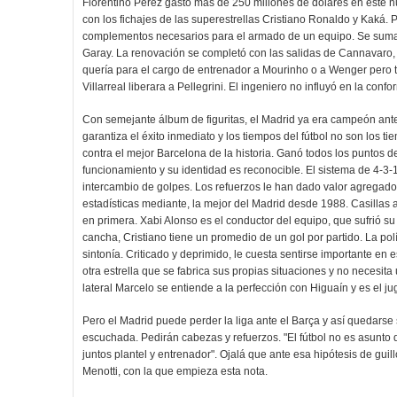
Florentino Pérez gastó más de 250 millones de dólares en este n
con los fichajes de las superestrellas Cristiano Ronaldo y Kaká. 
complementos necesarios para el armado de un equipo. Se sumaro
Garay. La renovación se completó con las salidas de Cannavaro, 
quería para el cargo de entrenador a Mourinho o a Wenger pero
Villarreal liberara a Pellegrini. El ingeniero no influyó en la conf
Con semejante álbum de figuritas, el Madrid ya era campeón ant
garantiza el éxito inmediato y los tiempos del fútbol no son los 
contra el mejor Barcelona de la historia. Ganó todos los puntos d
funcionamiento y su identidad es reconocible. El sistema de 4-3-1
intercambio de golpes. Los refuerzos le han dado valor agregado.
estadísticas mediante, la mejor del Madrid desde 1988. Casillas 
en primera. Xabi Alonso es el conductor del equipo, que sufrió s
cancha, Cristiano tiene un promedio de un gol por partido. La po
sintonía. Criticado y deprimido, le cuesta sentirse importante e
otra estrella que se fabrica sus propias situaciones y no necesita
lateral Marcelo se entiende a la perfección con Higuaín y es el j
Pero el Madrid puede perder la liga ante el Barça y así quedarse 
escuchada. Pedirán cabezas y refuerzos. "El fútbol no es asunto 
juntos plantel y entrenador". Ojalá que ante esa hipótesis de guil
Menotti, con la que empieza esta nota.