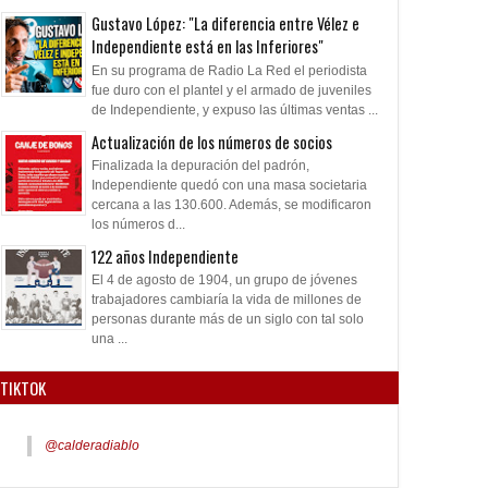
 el peor arranque de la
Independiente y Menotti:
Quique Larrousse: 
Gustavo López: "La diferencia entre Vélez e
ia
paladar negro, desencuentros
después"
Independiente está en las Inferiores"
y una relación desde su debut
En su programa de Radio La Red el periodista
como jugador
fue duro con el plantel y el armado de juveniles
de Independiente, y expuso las últimas ventas ...
Actualización de los números de socios
Finalizada la depuración del padrón,
Independiente quedó con una masa societaria
cercana a las 130.600. Además, se modificaron
los números d...
122 años Independiente
El 4 de agosto de 1904, un grupo de jóvenes
trabajadores cambiaría la vida de millones de
personas durante más de un siglo con tal solo
una ...
TIKTOK
@calderadiablo