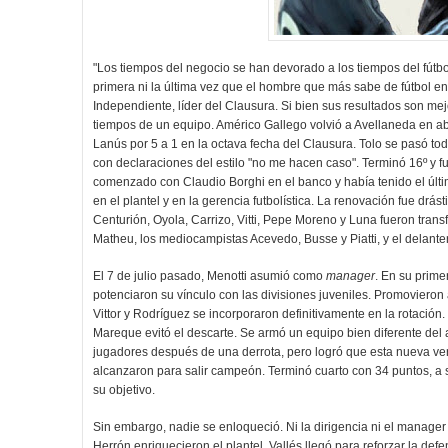
"Los tiempos del negocio se han devorado a los tiempos del fútbol
primera ni la última vez que el hombre que más sabe de fútbol en l
Independiente, líder del Clausura. Si bien sus resultados son me
tiempos de un equipo. Américo Gallego volvió a Avellaneda en ab
Lanús por 5 a 1 en la octava fecha del Clausura. Tolo se pasó 
con declaraciones del estilo "no me hacen caso". Terminó 16º y 
comenzado con Claudio Borghi en el banco y había tenido el últim
en el plantel y en la gerencia futbolística. La renovación fue drá
Centurión, Oyola, Carrizo, Vitti, Pepe Moreno y Luna fueron trans
Matheu, los mediocampistas Acevedo, Busse y Piatti, y el delanter
El 7 de julio pasado, Menotti asumió como
manager
. En su prime
potenciaron su vínculo con las divisiones juveniles. Promovieron
Vittor y Rodríguez se incorporaron definitivamente en la rotación.
Mareque evitó el descarte. Se armó un equipo bien diferente del a
jugadores después de una derrota, pero logró que esta nueva ve
alcanzaron para salir campeón. Terminó cuarto con 34 puntos, a s
su objetivo.
Sin embargo, nadie se enloqueció. Ni la dirigencia ni el manager
Herrón enriquecieron el plantel. Vallés llegó para reforzar la de