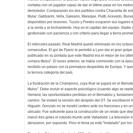
contaba con un jugador capaz de dar el último pase en los metros 
demoledor. Comparando los dos partidos contra Chacarita de est
titular: Gabbarini, Vella, Galeano, Mareque, Piatti, Acevedo, Bus
disponibles por lesiones. Tuzzio y Fredes ocuparon sus lugares 
a la venta y al linchamiento. Hoy es el capitán del equipo. Nadi
gestionado con paciencia y con criterio para llegar a tierra promet
El miércoles pasado, Real Madrid quedó eliminado en los octav
consecutiva. El gol de Pjanic le permitió a Lyon dar el gran golpe.
publicado en su portada que este Madrid era el mejor de los últim
compra títulos". El lunes anterior, se había conmovido con la épi
recibido un palazo con la prematura despedida de Europa. Y que
la tercera categoría del país.
La frustración de la Champions, cuya final se jugará en el Bern
títulos". Debe incluir el aspecto psicológico (cuando algo se repi
Gerland, las oportunidades perdidas en el Bernabéu y, fundamenta
camino. Se instaló la versión del despido del DT. Se escribieron 
Higuaín. Gonzalo no se mostró certero ante los franceses y en una
ubicado. Fue suficiente para la construcción de un relato que de
marcó tres goles el rotundo triunfo ante Valladolid. La televisió
abrazaron, por supuesto. Pero el tema ya está "instalado" por lo