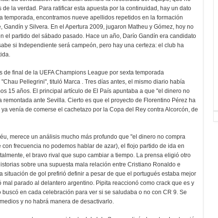
de la verdad. Para ratificar esta apuesta por la continuidad, hay un dato
a temporada, encontramos nueve apellidos repetidos en la formación
se, Gandín y Silvera. En el Apertura 2009, jugaron Matheu y Gómez, hoy no
en el partido del sábado pasado. Hace un año, Darío Gandín era candidato
e sabe si Independiente será campeón, pero hay una certeza: el club ha
ida.
os de final de la UEFA Champions League por sexta temporada
 "Chau Pellegrini", tituló Marca . Tres días antes, el mismo diario había
os 15 años. El principal artículo de El País apuntaba a que "el dinero no
ca remontada ante Sevilla. Cierto es que el proyecto de Florentino Pérez ha
 ya venía de comerse el cachetazo por la Copa del Rey contra Alcorcón, de
abéu, merece un análisis mucho más profundo que "el dinero no compra
te con frecuencia no podemos hablar de azar), el flojo partido de ida en
lmente, el bravo rival que supo cambiar a tiempo. La prensa eligió otro
historias sobre una supuesta mala relación entre Cristiano Ronaldo e
 situación de gol prefirió definir a pesar de que el portugués estaba mejor
jó mal parado al delantero argentino. Pipita reaccionó como crack que es y
n lo buscó en cada celebración para ver si se saludaba o no con CR 9. Se
s medios y no habrá manera de desactivarlo.