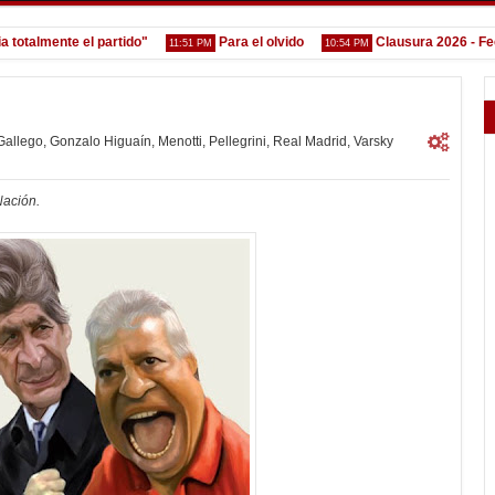
almente el partido"
Para el olvido
Clausura 2026 - Fecha 4
11:51 PM
10:54 PM
Gallego
,
Gonzalo Higuaín
,
Menotti
,
Pellegrini
,
Real Madrid
,
Varsky
Nación.