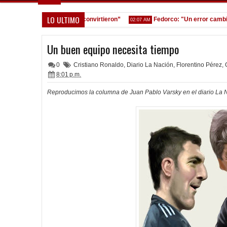
LO ULTIMO
os equivocamos y ellos convirtieron”
Fedorco: "Un error cambia tot
02:07 AM
Un buen equipo necesita tiempo
0
Cristiano Ronaldo
,
Diario La Nación
,
Florentino Pérez
,
8:01 p.m.
Reproducimos la columna de Juan Pablo Varsky en el diario La 