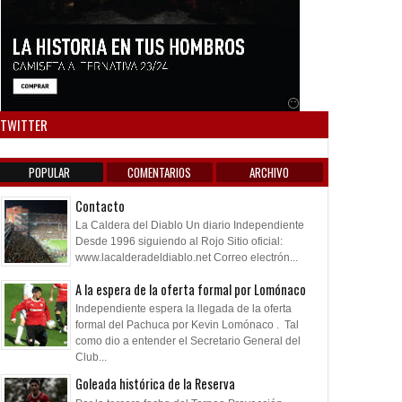
Anuncio SOICOS
TWITTER
POPULAR
COMENTARIOS
ARCHIVO
Contacto
La Caldera del Diablo Un diario Independiente
Desde 1996 siguiendo al Rojo Sitio oficial:
www.lacalderadeldiablo.net Correo electrón...
A la espera de la oferta formal por Lomónaco
Independiente espera la llegada de la oferta
formal del Pachuca por Kevin Lomónaco . Tal
como dio a entender el Secretario General del
Club...
Goleada histórica de la Reserva