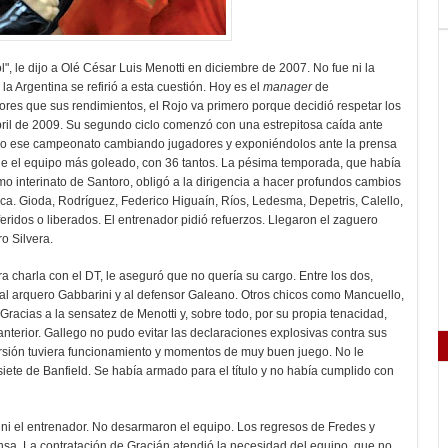
", le dijo a Olé César Luis Menotti en diciembre de 2007. No fue ni la
a Argentina se refirió a esta cuestión. Hoy es el
manager
de
jores que sus rendimientos, el Rojo va primero porque decidió respetar los
ril de 2009. Su segundo ciclo comenzó con una estrepitosa caída ante
todo ese campeonato cambiando jugadores y exponiéndolos ante la prensa
fue el equipo más goleado, con 36 tantos. La pésima temporada, que había
o interinato de Santoro, obligó a la dirigencia a hacer profundos cambios
stica. Gioda, Rodríguez, Federico Higuaín, Ríos, Ledesma, Depetris, Calello,
feridos o liberados. El entrenador pidió refuerzos. Llegaron el zaguero
o Silvera.
ra charla con el DT, le aseguró que no quería su cargo. Entre los dos,
 al arquero Gabbarini y al defensor Galeano. Otros chicos como Mancuello,
 Gracias a la sensatez de Menotti y, sobre todo, por su propia tenacidad,
nterior. Gallego no pudo evitar las declaraciones explosivas contra sus
rsión tuviera funcionamiento y momentos de muy buen juego. No le
iete de Banfield. Se había armado para el título y no había cumplido con
 ni el entrenador. No desarmaron el equipo. Los regresos de Fredes y
fensa. La contratación de Gracián atendió la necesidad del equipo, que no