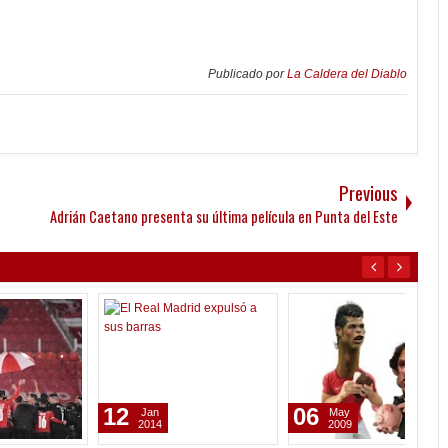
Publicado por
La Caldera del Diablo
Previous
Adrián Caetano presenta su última película en Punta del Este
12
06
22
Jan
May
2014
2009