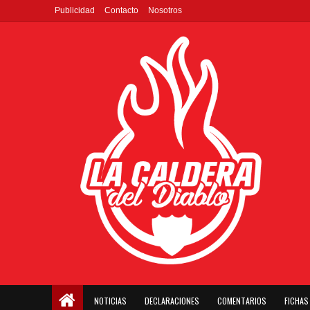
Publicidad
Contacto
Nosotros
NOTICIAS
DECLARACIONES
COMENTARIOS
FICHAS