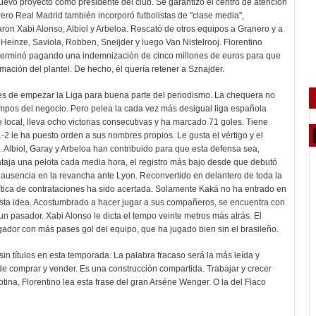
uevo proyecto como presidente del club. Se garantizó el centro de atención
Pero Real Madrid también incorporó futbolistas de "clase media",
n Xabi Alonso, Albiol y Arbeloa. Rescató de otros equipos a Granero y a
Heinze, Saviola, Robben, Sneijder y luego Van Nistelrooj. Florentino
 terminó pagando una indemnización de cinco millones de euros para que
ormación del plantel. De hecho, él quería retener a Sznajder.
es de empezar la Liga para buena parte del periodismo. La chequera no
tiempos del negocio. Pero pelea la cada vez más desigual liga española
e local, lleva ocho victorias consecutivas y ha marcado 71 goles. Tiene
-2 le ha puesto orden a sus nombres propios. Le gusta el vértigo y el
 Albiol, Garay y Arbeloa han contribuido para que esta defensa sea,
ataja una pelota cada media hora, el registro más bajo desde que debutó
u ausencia en la revancha ante Lyon. Reconvertido en delantero de toda la
lítica de contrataciones ha sido acertada. Solamente Kaká no ha entrado en
n esta idea. Acostumbrado a hacer jugar a sus compañeros, se encuentra con
 un pasador. Xabi Alonso le dicta el tempo veinte metros más atrás. El
ugador con más pases gol del equipo, que ha jugado bien sin el brasileño.
sin títulos en esta temporada. La palabra fracaso será la más leída y
de comprar y vender. Es una construcción compartida. Trabajar y crecer
lotina, Florentino lea esta frase del gran Arséne Wenger. O la del Flaco