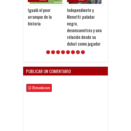
Igualó el peor
Independiente y
Seoane: "Prefi
arranque de la
Menotti: paladar
dejar la gestió
historia
negro,
venga gente n
desencuentros y una
relación desde su
debut como jugador
PUBLICAR UN COMENTARIO
Emoticon