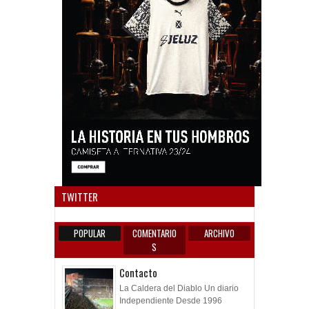
Anun
TWITTER
POPULAR
COMENTARIO
ARCHIVO
S
Contacto
La Caldera del Diablo Un diario
Independiente Desde 1996