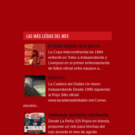
Independiente, Copa Libertadores, Copa
Sudamericana, Soy del Rojo, #TodoRojo, YouTube,
Videos,
LAS MÁS LEÍDAS DEL MES
El fútbol después de la guerra
La Copa Intercontinental de 1984
enfrentó en Tokio a Independiente y
Liverpool en el primer enfrentamiento
de fútbol oficial entre equipos a...
Contacto
La Caldera del Diablo Un diario
Independiente Desde 1996 siguiendo
al Rojo Sitio oficial:
www.lacalderadeldiablo.net Correo
electrón...
Caminando, de Irlanda a Avellaneda
Desde La Peña 325 Rojos en Irlanda,
proponen un reto para hinchas del
rojo durante el mes de agosto.