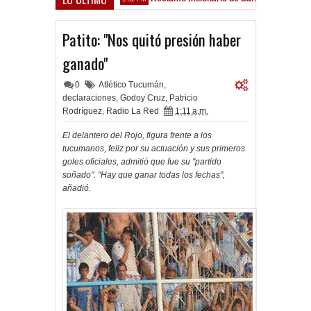
 Sarsfield
Patito: "Nos quitó presión haber
ganado"
0
Atlético Tucumán
,
declaraciones
,
Godoy Cruz
,
Patricio
Rodríguez
,
Radio La Red
1:11 a.m.
El delantero del Rojo, figura frente a los
tucumanos, feliz por su actuación y sus primeros
goles oficiales, admitió que fue su "partido
soñado". "Hay que ganar todas los fechas",
añadió.