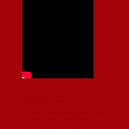
Independiente, CAI, IFC, Independiente Football Club,
Rey de Copas, Rojo, Avellaneda, Fútbol argentino,
Capital Nacional del Fútbol, Todo Rojo, Liga
Profesional de Fútbol, Asociación Argentina de Fútbol,
AFA, Football, hooligans, hinchas, hinchada de fútbol,
Rojo mi buen amigo, Bochini, Libertadores de
América, Ricardo Enrique Bochini, La Caldera del
Diablo, lacalderadeldiablo, Club Atlético