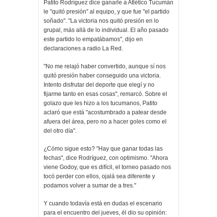
Patito Rodríguez dice ganarle a Atlético Tucumán
le "quitó presión" al equipo, y que fue "el partido
soñado". "La victoria nos quitó presión en lo
grupal, más allá de lo individual. El año pasado
este partido lo empatábamos", dijo en
declaraciones a radio La Red.
"No me relajó haber convertido, aunque sí nos
quitó presión haber conseguido una victoria.
Intento disfrutar del deporte que elegí y no
fijarme tanto en esas cosas", remarcó. Sobre el
golazo que les hizo a los tucumanos, Patito
aclaró que está "acostumbrado a patear desde
afuera del área, pero no a hacer goles como el
del otro día".
¿Cómo sigue esto? "Hay que ganar todas las
fechas", dice Rodríguez, con optimismo. "Ahora
viene Godoy, que es difícil, el torneo pasado nos
tocó perder con ellos, ojalá sea diferente y
podamos volver a sumar de a tres."
Y cuando todavía está en dudas el escenario
para el encuentro del jueves, él dio su opinión: