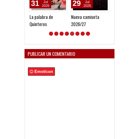
31
29
05
Jul
Jul
Aug
2026
2026
2026
La palabra de
Nueva camiseta
Todo confirma
Quinteros
2026/27
la Copa Argent
PUBLICAR UN COMENTARIO
Emoticon