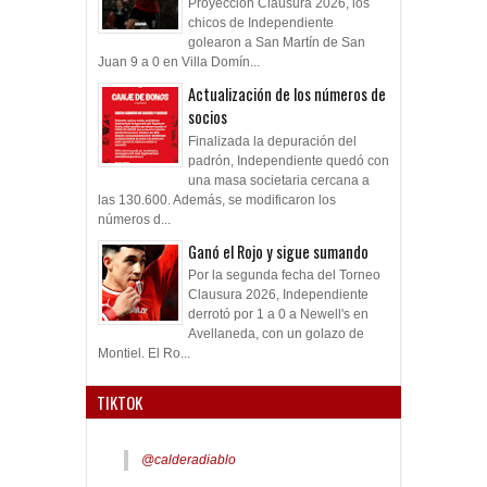
Proyección Clausura 2026, los
chicos de Independiente
golearon a San Martín de San
Juan 9 a 0 en Villa Domín...
Actualización de los números de
socios
Finalizada la depuración del
padrón, Independiente quedó con
una masa societaria cercana a
las 130.600. Además, se modificaron los
números d...
Ganó el Rojo y sigue sumando
Por la segunda fecha del Torneo
Clausura 2026, Independiente
derrotó por 1 a 0 a Newell's en
Avellaneda, con un golazo de
Montiel. El Ro...
TIKTOK
@calderadiablo