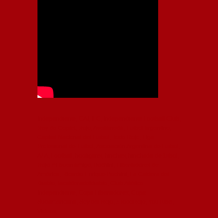
Independiente, CAI, IFC, Independiente Football Club,
Rey de Copas, Rojo, Avellaneda, Fútbol argentino,
Capital Nacional del Fútbol, Todo Rojo, Liga
Profesional de Fútbol, Asociación Argentina de Fútbol,
AFA, Football, hooligans, hinchas, hinchada de fútbol,
Rojo mi buen amigo, Bochini, Libertadores de
América, Ricardo Enrique Bochini, La Caldera del
Diablo, lacalderadeldiablo, Club Atlético
Independiente, Copa Libertadores, Copa
Sudamericana, Soy del Rojo, #TodoRojo, YouTube,
Videos,