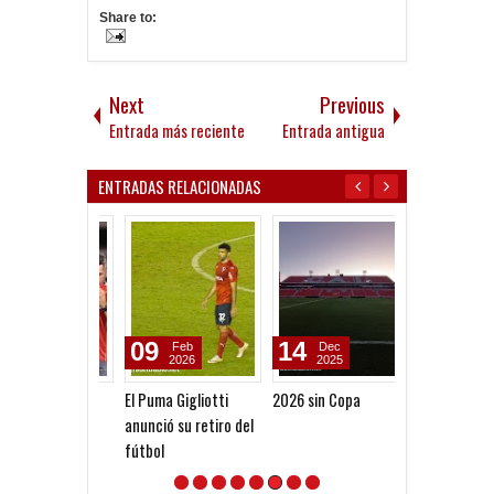
Share to:
Next
Previous
Entrada más reciente
Entrada antigua
ENTRADAS RELACIONADAS
09
14
07
Feb
Dec
Jul
2026
2025
2026
El Puma Gigliotti
2026 sin Copa
7/7
anunció su retiro del
fútbol