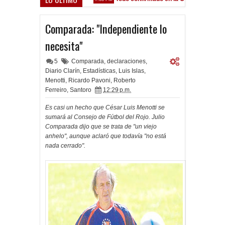
mo lo preparamos"
Frenó en Liniers
9:39 PM
Comparada: "Independiente lo
necesita"
5
Comparada
,
declaraciones
,
Diario Clarín
,
Estadísticas
,
Luis Islas
,
Menotti
,
Ricardo Pavoni
,
Roberto
Ferreiro
,
Santoro
12:29 p.m.
Es casi un hecho que César Luis Menotti se
sumará al Consejo de Fútbol del Rojo. Julio
Comparada dijo que se trata de "un viejo
anhelo", aunque aclaró que todavía "no está
nada cerrado".