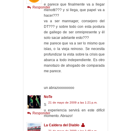
e parece que finalmente va a llegar
Responder
menotti??? y si llega, que papel va a
hacer???
va a ser mannager, consejero del
DT??? y sobre todo con esta postura
de gallego de ser omnipresente y él
solo sacar adelante esto???
me parece que va a ser lo mismo que
islas, o la vieja reinoso. Se necesita
profundizar la vista sobre la crisis que
abarca a todo independiente. Es otro
manotazo de ahogado de comparada
me parece.
un abrazoooooooo
NoTe
21 de mayo de 2009 a las 1:21 p.m.
S
u experiencia servirá en este difícil
Responder
momento. Abrazo!
La Caldera del Diablo
21 de mayo de 2009 a las 1:45 p.m.