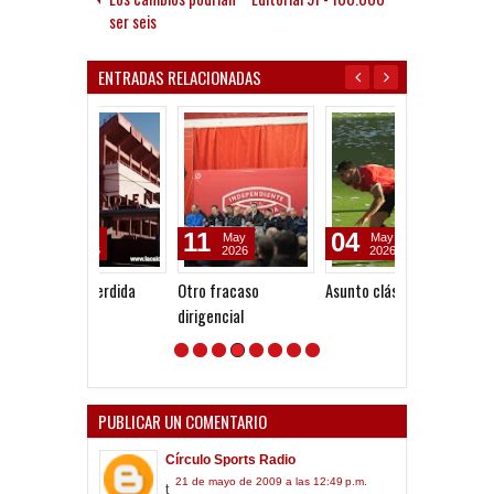
ser seis
ENTRADAS RELACIONADAS
11
04
15
May
May
Apr
2026
2026
2026
Otro fracaso
Asunto clásico
Lo que viene, l
dirigencial
falta
PUBLICAR UN COMENTARIO
Círculo Sports Radio
21 de mayo de 2009 a las 12:49 p.m.
t