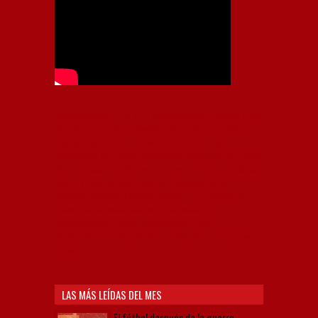
Independiente, CAI, IFC, Independiente Football Club,
Rey de Copas, Rojo, Avellaneda, Fútbol argentino,
Capital Nacional del Fútbol, Todo Rojo, Liga
Profesional de Fútbol, Asociación Argentina de Fútbol,
AFA, Football, hooligans, hinchas, hinchada de fútbol,
Rojo mi buen amigo, Bochini, Libertadores de
América, Ricardo Enrique Bochini, La Caldera del
Diablo, lacalderadeldiablo, Club Atlético
Independiente, Copa Libertadores, Copa
Sudamericana, Soy del Rojo, #TodoRojo, YouTube,
Videos,
LAS MÁS LEÍDAS DEL MES
El fútbol después de la guerra