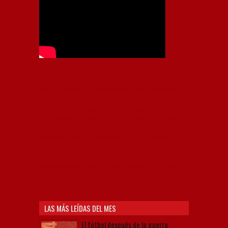
Independiente, CAI, IFC, Independiente Football Club,
Rey de Copas, Rojo, Avellaneda, Fútbol argentino,
Capital Nacional del Fútbol, Todo Rojo, Liga
Profesional de Fútbol, Asociación Argentina de Fútbol,
AFA, Football, hooligans, hinchas, hinchada de fútbol,
Rojo mi buen amigo, Bochini, Libertadores de
América, Ricardo Enrique Bochini, La Caldera del
Diablo, lacalderadeldiablo, Club Atlético
Independiente, Copa Libertadores, Copa
Sudamericana, Soy del Rojo, #TodoRojo, YouTube,
Videos,
LAS MÁS LEÍDAS DEL MES
El fútbol después de la guerra