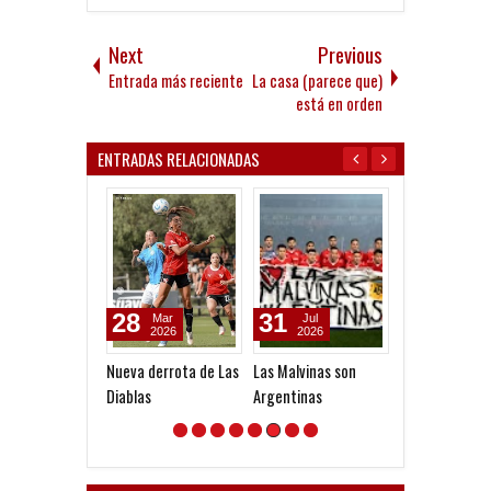
Next
Previous
Entrada más reciente
La casa (parece que)
está en orden
ENTRADAS RELACIONADAS
28
31
29
Mar
Jul
Jul
2026
2026
2026
Nueva derrota de Las
Las Malvinas son
Convocados a
Diablas
Argentinas
Newell's