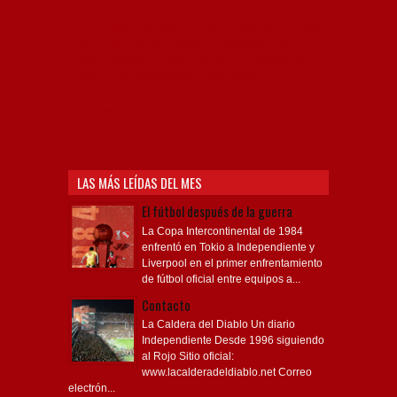
Profesional de Fútbol, Asociación Argentina de Fútbol,
AFA, Football, hooligans, hinchas, hinchada de fútbol,
Rojo mi buen amigo, Bochini, Libertadores de
América, Ricardo Enrique Bochini, La Caldera del
Diablo, lacalderadeldiablo, Club Atlético
Independiente, Copa Libertadores, Copa
Sudamericana, Soy del Rojo, #TodoRojo, YouTube,
Videos,
LAS MÁS LEÍDAS DEL MES
El fútbol después de la guerra
La Copa Intercontinental de 1984
enfrentó en Tokio a Independiente y
Liverpool en el primer enfrentamiento
de fútbol oficial entre equipos a...
Contacto
La Caldera del Diablo Un diario
Independiente Desde 1996 siguiendo
al Rojo Sitio oficial:
www.lacalderadeldiablo.net Correo
electrón...