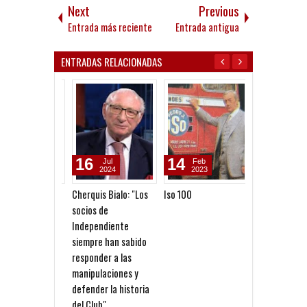
Next
Previous
Entrada más reciente
Entrada antigua
ENTRADAS RELACIONADAS
16
14
29
Jul
Feb
Oct
2024
2023
2022
Cherquis Bialo: "Los
Iso 100
Pasacalles en
socios de
Avellaneda
Independiente
siempre han sabido
responder a las
manipulaciones y
defender la historia
del Club"