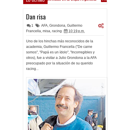
Frenó en Liniers
9:39 PM
Dan risa
1
AFA
,
Grondona
,
Guillermo
Francella
,
misa
,
racing
10:19 p.m.
Uno de los hinchas más reconocidos de la
academia, Guillermo Francella ("De carne
somos", "Papá es un ídolo", "Incorregibles y
otros), fue a visitar a Julio Grondona a la AFA
preocupado por la situación de su querido
racing...