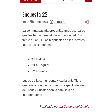
Frenó en Liniers
:39 PM
Encuesta 22
0
Encuesta
2:48 a.m.
La semana pasada preguntábamos acerca de
qué les había parecido la actuación del Rojo
frente a Lanús. Las respuestas de los lectores
fueron las siguientes:
64% Mala
23% Regular
12% Buena
Luego de la contundente victoria ante Tigre,
queremos conocer la opinión respecto del debut
de Freddy Grisales con la camiseta de
Independiente.
Publicado por
La Caldera del Diablo