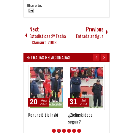
Share to:
Next
Previous
Estadísticas 2º Fecha
Entrada antigua
- Clausura 2008
ENTRADAS RELACIONADAS
20
31
02
Aug
Jul
Oct
2023
2023
2022
Renunció Zielinski
¿Zielinski debe
Hoy hay que vo
seguir?