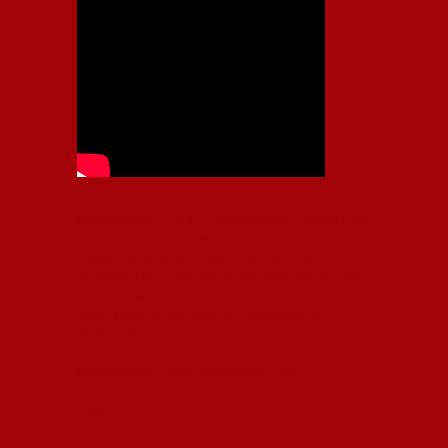
Independiente, CAI, IFC, Independiente Football Club,
Rey de Copas, Rojo, Avellaneda, Fútbol argentino,
Capital Nacional del Fútbol, Todo Rojo, Liga
Profesional de Fútbol, Asociación Argentina de Fútbol,
AFA, Football, hooligans, hinchas, hinchada de fútbol,
Rojo mi buen amigo, Bochini, Libertadores de
América, Ricardo Enrique Bochini, La Caldera del
Diablo, lacalderadeldiablo, Club Atlético
Independiente, Copa Libertadores, Copa
Sudamericana, Soy del Rojo, #TodoRojo, YouTube,
Videos,