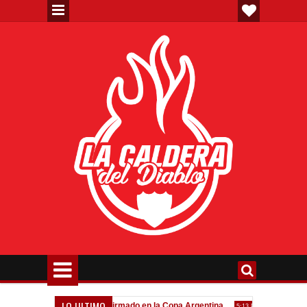
LO ULTIMO
eva"
Todo confirmado en la Copa Argentina
Goleada históri
7:08 PM
5:13 PM