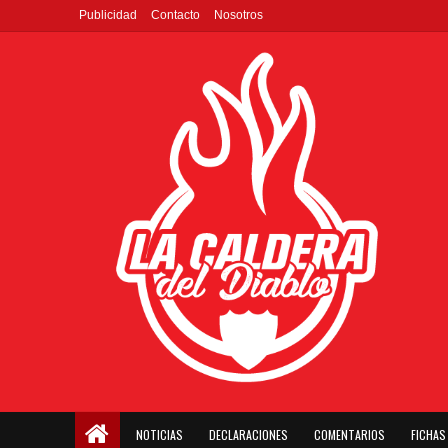
Publicidad
Contacto
Nosotros
NOTICIAS
DECLARACIONES
COMENTARIOS
FICHAS