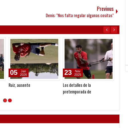
Previous
Denis: "Nos falta regular algunas cositas"
05
23
18
Jan
Nov
2026
2025
Ruiz, ausente
Los detalles de la
El fut
pretemporada de
Independiente en Uruguay