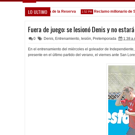
LO ULTIMO
Goleada histórica de la Reserva
Reclamo millonario de San Ma
5:13 PM
1:52 PM
Fuera de juego: se lesionó Denis y no estar
0
Denis
,
Entrenamiento
,
lesión
,
Pretemporada
1:38 a.
En el entrenamiento del miércoles el goleador de Independiente,
presente en el último partido del verano, el viernes ante San Lore