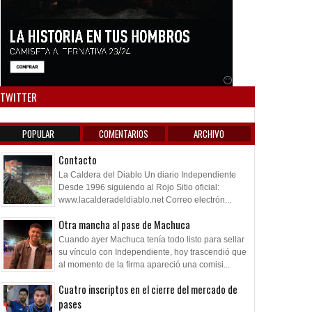
Anuncio SOICOS
TWITTER
POPULAR
COMENTARIOS
ARCHIVO
Contacto
La Caldera del Diablo Un diario Independiente
Desde 1996 siguiendo al Rojo Sitio oficial:
www.lacalderadeldiablo.net Correo electrón...
Otra mancha al pase de Machuca
Cuando ayer Machuca tenía todo listo para sellar
su vínculo con Independiente, hoy trascendió que
al momento de la firma apareció una comisi...
Cuatro inscriptos en el cierre del mercado de
pases