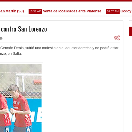
rtín (SJ)
Venta de localidades ante Platense
Godoy desg
10:58 AM
09:07 AM
á contra San Lorenzo
m.
 Germán Denis, sufrió una molestia en el aductor derecho y no podrá estar
nzo, en Salta.