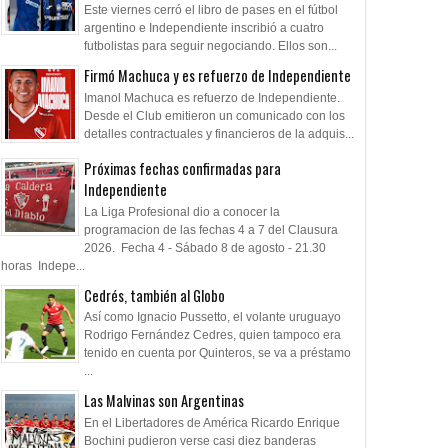
Este viernes cerró el libro de pases en el fútbol
argentino e Independiente inscribió a cuatro
futbolistas para seguir negociando. Ellos son...
Firmó Machuca y es refuerzo de Independiente
Imanol Machuca es refuerzo de Independiente.
Desde el Club emitieron un comunicado con los
detalles contractuales y financieros de la adquis...
Próximas fechas confirmadas para
Independiente
La Liga Profesional dio a conocer la
programacion de las fechas 4 a 7 del Clausura
2026. Fecha 4 - Sábado 8 de agosto - 21.30
horas Indepe...
Cedrés, también al Globo
Así como Ignacio Pussetto, el volante uruguayo
Rodrigo Fernández Cedres, quien tampoco era
tenido en cuenta por Quinteros, se va a préstamo
...
Las Malvinas son Argentinas
En el Libertadores de América Ricardo Enrique
Bochini pudieron verse casi diez banderas