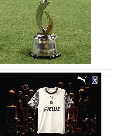
23
05
Nov
Sep
Aug
2025
2025
2026
uro Rojo
Katorosz: "El espíritu grande de
Godoy desgarrado
Independiente no lo transmite
cualquiera"