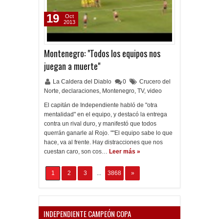
19
Oct
2013
Montenegro: "Todos los equipos nos
juegan a muerte"
La Caldera del Diablo
0
Crucero del
Norte
,
declaraciones
,
Montenegro
,
TV
,
video
El capitán de Independiente habló de "otra
mentalidad" en el equipo, y destacó la entrega
contra un rival duro, y manifestó que todos
querrán ganarle al Rojo. ""El equipo sabe lo que
hace, va al frente. Hay distracciones que nos
cuestan caro, son cos…
Leer más »
1
2
3
...
3868
»
INDEPENDIENTE CAMPEÓN COPA