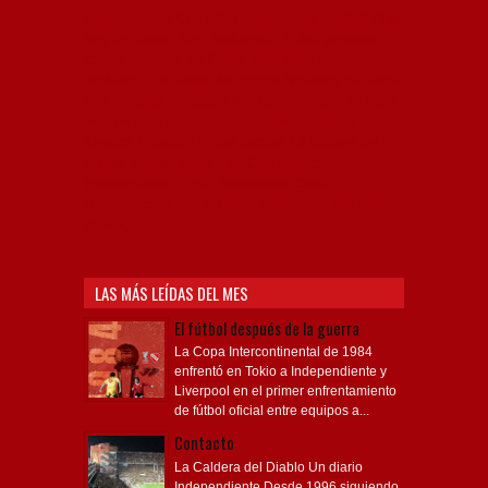
Independiente, CAI, IFC, Independiente Football Club,
Rey de Copas, Rojo, Avellaneda, Fútbol argentino,
Capital Nacional del Fútbol, Todo Rojo, Liga
Profesional de Fútbol, Asociación Argentina de Fútbol,
AFA, Football, hooligans, hinchas, hinchada de fútbol,
Rojo mi buen amigo, Bochini, Libertadores de
América, Ricardo Enrique Bochini, La Caldera del
Diablo, lacalderadeldiablo, Club Atlético
Independiente, Copa Libertadores, Copa
Sudamericana, Soy del Rojo, #TodoRojo, YouTube,
Videos,
LAS MÁS LEÍDAS DEL MES
El fútbol después de la guerra
La Copa Intercontinental de 1984
enfrentó en Tokio a Independiente y
Liverpool en el primer enfrentamiento
de fútbol oficial entre equipos a...
Contacto
La Caldera del Diablo Un diario
Independiente Desde 1996 siguiendo