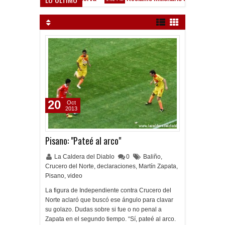
 Vélez Sarsfield
20
Oct
2013
Pisano: "Pateé al arco"
La Caldera del Diablo
0
Baliño
,
Crucero del Norte
,
declaraciones
,
Martín Zapata
,
Pisano
,
video
La figura de Independiente contra Crucero del
Norte aclaró que buscó ese ángulo para clavar
su golazo. Dudas sobre si fue o no penal a
Zapata en el segundo tiempo. “Sí, pateé al arco.