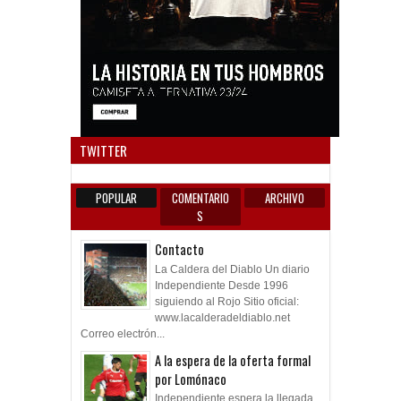
Anun
TWITTER
POPULAR
COMENTARIO
ARCHIVO
S
Contacto
La Caldera del Diablo Un diario
Independiente Desde 1996
siguiendo al Rojo Sitio oficial:
www.lacalderadeldiablo.net
Correo electrón...
A la espera de la oferta formal
por Lomónaco
Independiente espera la llegada