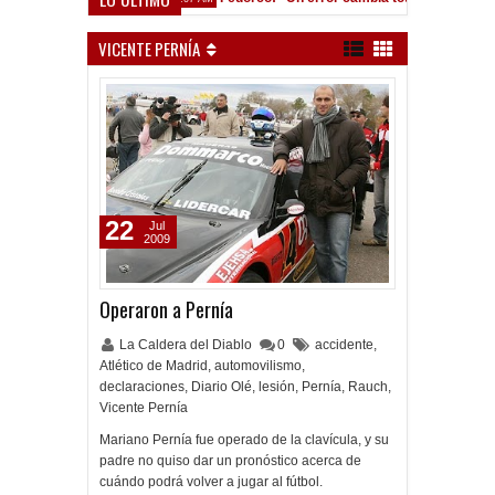
Pocho Román, al ascenso holandés
VICENTE PERNÍA
22
Jul
2009
Operaron a Pernía
La Caldera del Diablo
0
accidente
,
Atlético de Madrid
,
automovilismo
,
declaraciones
,
Diario Olé
,
lesión
,
Pernía
,
Rauch
,
Vicente Pernía
Mariano Pernía fue operado de la clavícula, y su
padre no quiso dar un pronóstico acerca de
cuándo podrá volver a jugar al fútbol.