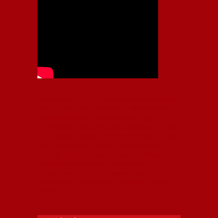
Independiente, CAI, IFC, Independiente Football Club,
Rey de Copas, Rojo, Avellaneda, Fútbol argentino,
Capital Nacional del Fútbol, Todo Rojo, Liga
Profesional de Fútbol, Asociación Argentina de Fútbol,
AFA, Football, hooligans, hinchas, hinchada de fútbol,
Rojo mi buen amigo, Bochini, Libertadores de
América, Ricardo Enrique Bochini, La Caldera del
Diablo, lacalderadeldiablo, Club Atlético
Independiente, Copa Libertadores, Copa
Sudamericana, Soy del Rojo, #TodoRojo, YouTube,
Videos,