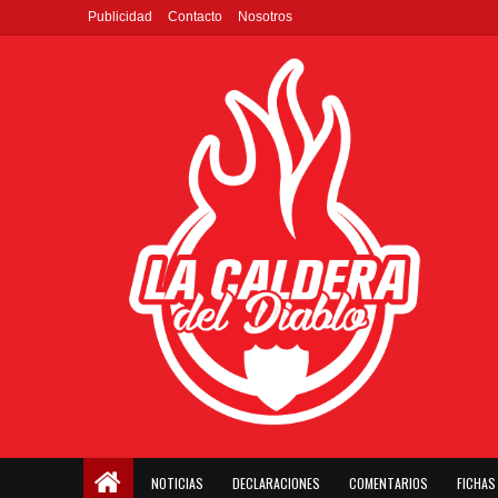
Publicidad
Contacto
Nosotros
NOTICIAS
DECLARACIONES
COMENTARIOS
FICHAS