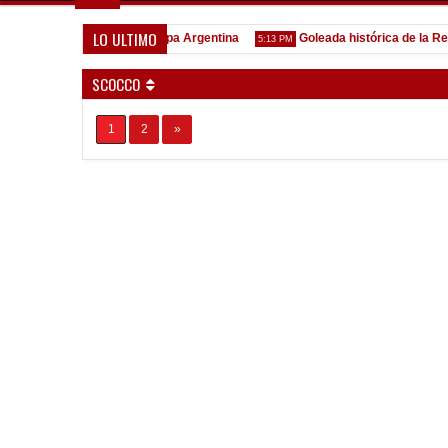
LO ULTIMO
Todo confirmado en la Copa Argentina
Goleada histórica de la Reser
5:13 PM
SCOCCO
1
2
»