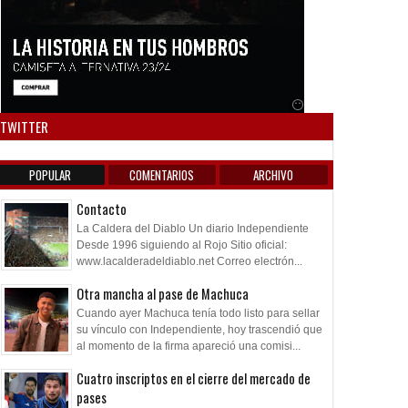
Anuncio SOICOS
TWITTER
POPULAR
COMENTARIOS
ARCHIVO
Contacto
La Caldera del Diablo Un diario Independiente
Desde 1996 siguiendo al Rojo Sitio oficial:
www.lacalderadeldiablo.net Correo electrón...
Otra mancha al pase de Machuca
Cuando ayer Machuca tenía todo listo para sellar
su vínculo con Independiente, hoy trascendió que
al momento de la firma apareció una comisi...
Cuatro inscriptos en el cierre del mercado de
pases