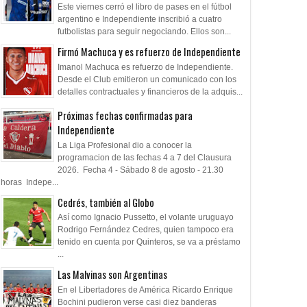
Este viernes cerró el libro de pases en el fútbol
argentino e Independiente inscribió a cuatro
futbolistas para seguir negociando. Ellos son...
Firmó Machuca y es refuerzo de Independiente
Imanol Machuca es refuerzo de Independiente.
Desde el Club emitieron un comunicado con los
detalles contractuales y financieros de la adquis...
Próximas fechas confirmadas para
Independiente
La Liga Profesional dio a conocer la
programacion de las fechas 4 a 7 del Clausura
2026. Fecha 4 - Sábado 8 de agosto - 21.30
horas Indepe...
Cedrés, también al Globo
Así como Ignacio Pussetto, el volante uruguayo
Rodrigo Fernández Cedres, quien tampoco era
tenido en cuenta por Quinteros, se va a préstamo
...
Las Malvinas son Argentinas
En el Libertadores de América Ricardo Enrique
Bochini pudieron verse casi diez banderas