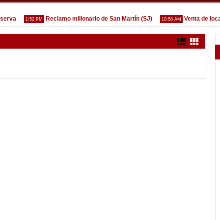
va
Reclamo millonario de San Martín (SJ)
Venta de localida
1:52 PM
10:58 AM