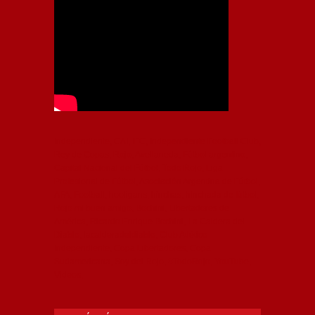
Independiente, CAI, IFC, Independiente Football Club,
Rey de Copas, Rojo, Avellaneda, Fútbol argentino,
Capital Nacional del Fútbol, Todo Rojo, Liga
Profesional de Fútbol, Asociación Argentina de Fútbol,
AFA, Football, hooligans, hinchas, hinchada de fútbol,
Rojo mi buen amigo, Bochini, Libertadores de
América, Ricardo Enrique Bochini, La Caldera del
Diablo, lacalderadeldiablo, Club Atlético
Independiente, Copa Libertadores, Copa
Sudamericana, Soy del Rojo, #TodoRojo, YouTube,
Videos,