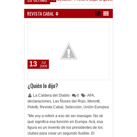
e está en las Inferiores"
122 años Independiente
11:01 AM
REVISTA CABAL
13
Jul
2009
¿Quién lo dijo?
La Caldera del Diablo
0
AFA
,
declaraciones
,
Las Ñuses del Rojo
,
Menotti
,
Petotti
,
Revista Cabal
,
Selección
,
Unión Europea
"Me voy a referir a eso de ser manager. No sé
qué significa esa función en Europa. Acá, esa
figura es un invento de los presidentes de los
clubes para crear un segundo fusible. El