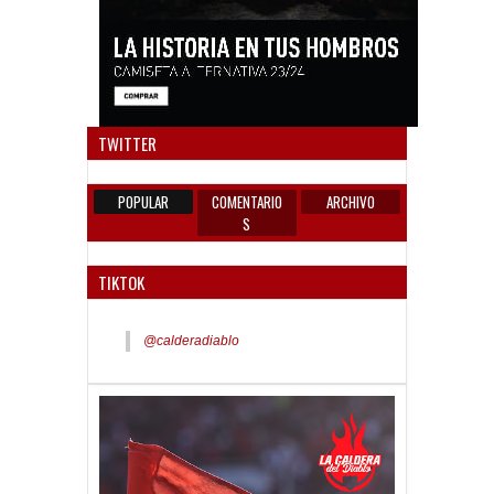
Anun
TWITTER
POPULAR
COMENTARIO
ARCHIVO
S
TIKTOK
@calderadiablo