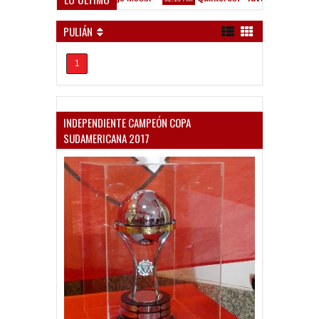
Convocados ante el Calamar
17 PM
PULIÁN
1
INDEPENDIENTE CAMPEÓN COPA
SUDAMERICANA 2017