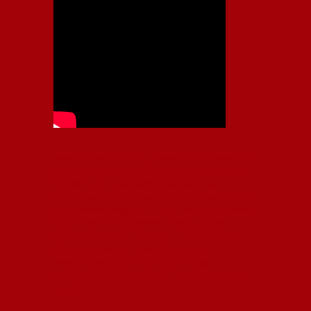
Independiente, CAI, IFC, Independiente Football Club,
Rey de Copas, Rojo, Avellaneda, Fútbol argentino,
Capital Nacional del Fútbol, Todo Rojo, Liga
Profesional de Fútbol, Asociación Argentina de Fútbol,
AFA, Football, hooligans, hinchas, hinchada de fútbol,
Rojo mi buen amigo, Bochini, Libertadores de
América, Ricardo Enrique Bochini, La Caldera del
Diablo, lacalderadeldiablo, Club Atlético
Independiente, Copa Libertadores, Copa
Sudamericana, Soy del Rojo, #TodoRojo, YouTube,
Videos,