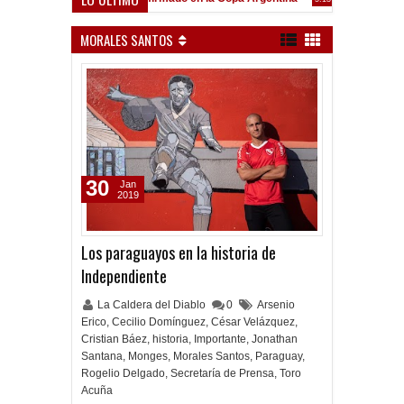
Frenó en Liniers
9:39 PM
MORALES SANTOS
30
Jan
2019
Los paraguayos en la historia de
Independiente
La Caldera del Diablo
0
Arsenio
Erico
,
Cecilio Domínguez
,
César Velázquez
,
Cristian Báez
,
historia
,
Importante
,
Jonathan
Santana
,
Monges
,
Morales Santos
,
Paraguay
,
Rogelio Delgado
,
Secretaría de Prensa
,
Toro
Acuña