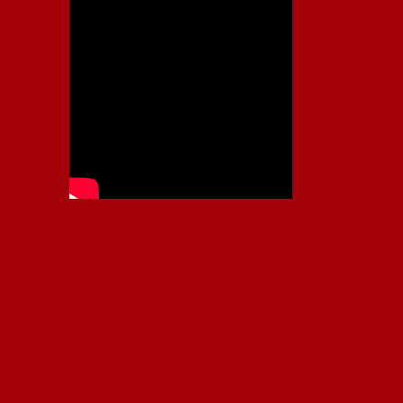
Independiente, CAI, IFC, Independiente Football Club,
Rey de Copas, Rojo, Avellaneda, Fútbol argentino,
Capital Nacional del Fútbol, Todo Rojo, Liga
Profesional de Fútbol, Asociación Argentina de Fútbol,
AFA, Football, hooligans, hinchas, hinchada de fútbol,
Rojo mi buen amigo, Bochini, Libertadores de
América, Ricardo Enrique Bochini, La Caldera del
Diablo, lacalderadeldiablo, Club Atlético
Independiente, Copa Libertadores, Copa
Sudamericana, Soy del Rojo, #TodoRojo, YouTube,