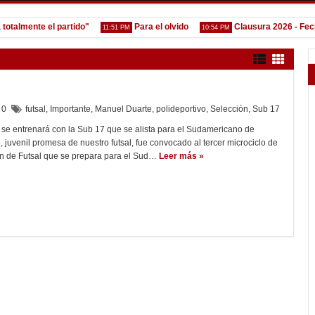
lmente el partido"
Para el olvido
Clausura 2026 - Fecha 4 
11:51 PM
10:54 PM
0
futsal
,
Importante
,
Manuel Duarte
,
polideportivo
,
Selección
,
Sub 17
 se entrenará con la Sub 17 que se alista para el Sudamericano de
juvenil promesa de nuestro futsal, fue convocado al tercer microciclo de
ón de Futsal que se prepara para el Sud…
Leer más »