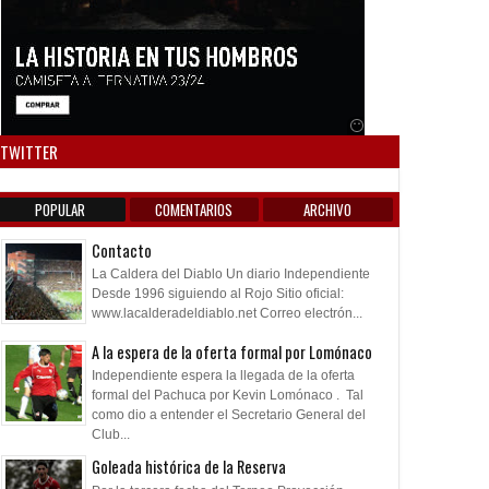
Anuncio SOICOS
TWITTER
POPULAR
COMENTARIOS
ARCHIVO
Contacto
La Caldera del Diablo Un diario Independiente
Desde 1996 siguiendo al Rojo Sitio oficial:
www.lacalderadeldiablo.net Correo electrón...
A la espera de la oferta formal por Lomónaco
Independiente espera la llegada de la oferta
formal del Pachuca por Kevin Lomónaco . Tal
como dio a entender el Secretario General del
Club...
Goleada histórica de la Reserva