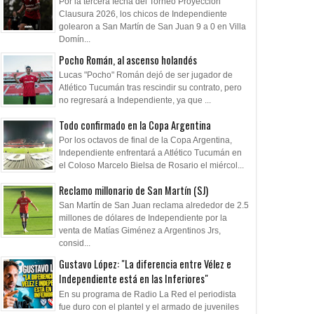
Por la tercera fecha del Torneo Proyección
Clausura 2026, los chicos de Independiente
golearon a San Martín de San Juan 9 a 0 en Villa
Domín...
Pocho Román, al ascenso holandés
Lucas "Pocho" Román dejó de ser jugador de
Atlético Tucumán tras rescindir su contrato, pero
no regresará a Independiente, ya que ...
Todo confirmado en la Copa Argentina
Por los octavos de final de la Copa Argentina,
Independiente enfrentará a Atlético Tucumán en
el Coloso Marcelo Bielsa de Rosario el miércol...
Reclamo millonario de San Martín (SJ)
San Martín de San Juan reclama alrededor de 2.5
millones de dólares de Independiente por la
venta de Matías Giménez a Argentinos Jrs,
consid...
Gustavo López: "La diferencia entre Vélez e
Independiente está en las Inferiores"
En su programa de Radio La Red el periodista
fue duro con el plantel y el armado de juveniles