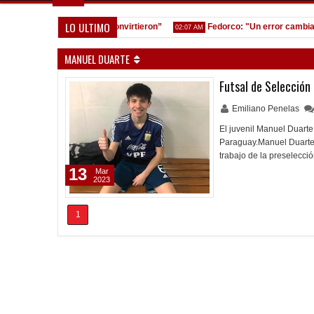
LO ULTIMO
s equivocamos y ellos convirtieron”
Fedorco: "Un error cambia tota
02:07 AM
MANUEL DUARTE
Futsal de Selección
Emiliano Penelas
El juvenil Manuel Duarte
Paraguay.Manuel Duarte, 
trabajo de la preselecci
13
Mar
2023
1