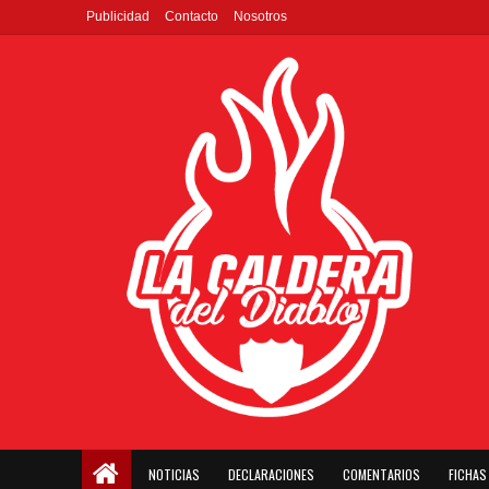
Publicidad
Contacto
Nosotros
NOTICIAS
DECLARACIONES
COMENTARIOS
FICHAS