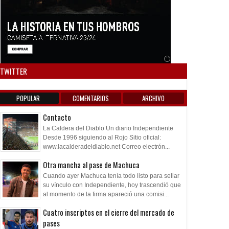
Anuncio SOICOS
TWITTER
POPULAR
COMENTARIOS
ARCHIVO
Contacto
La Caldera del Diablo Un diario Independiente
Desde 1996 siguiendo al Rojo Sitio oficial:
www.lacalderadeldiablo.net Correo electrón...
Otra mancha al pase de Machuca
Cuando ayer Machuca tenía todo listo para sellar
su vínculo con Independiente, hoy trascendió que
al momento de la firma apareció una comisi...
Cuatro inscriptos en el cierre del mercado de
pases