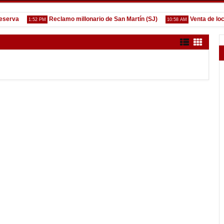
va
Reclamo millonario de San Martín (SJ)
Venta de localid
1:52 PM
10:58 AM