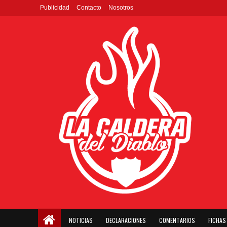
Publicidad
Contacto
Nosotros
NOTICIAS
DECLARACIONES
COMENTARIOS
FICHAS