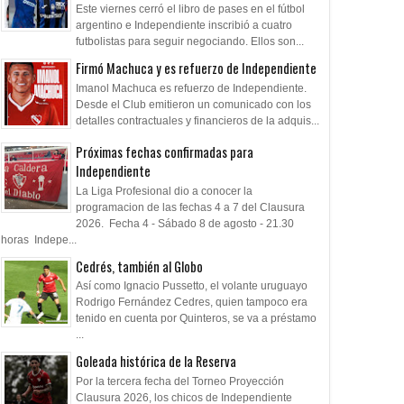
Este viernes cerró el libro de pases en el fútbol
argentino e Independiente inscribió a cuatro
futbolistas para seguir negociando. Ellos son...
Firmó Machuca y es refuerzo de Independiente
Imanol Machuca es refuerzo de Independiente.
Desde el Club emitieron un comunicado con los
detalles contractuales y financieros de la adquis...
Próximas fechas confirmadas para
Independiente
La Liga Profesional dio a conocer la
programacion de las fechas 4 a 7 del Clausura
2026. Fecha 4 - Sábado 8 de agosto - 21.30
horas Indepe...
Cedrés, también al Globo
Así como Ignacio Pussetto, el volante uruguayo
Rodrigo Fernández Cedres, quien tampoco era
tenido en cuenta por Quinteros, se va a préstamo
...
Goleada histórica de la Reserva
Por la tercera fecha del Torneo Proyección
Clausura 2026, los chicos de Independiente