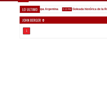
LO ULTIMO
Todo confirmado en la Copa Argentina
Goleada histórica de la Reser
5:13 PM
JOHN BERGER
1