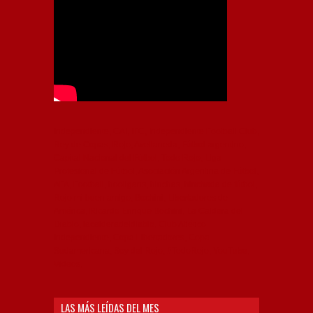
Independiente, CAI, IFC, Independiente Football Club,
Rey de Copas, Rojo, Avellaneda, Fútbol argentino,
Capital Nacional del Fútbol, Todo Rojo, Liga
Profesional de Fútbol, Asociación Argentina de Fútbol,
AFA, Football, hooligans, hinchas, hinchada de fútbol,
Rojo mi buen amigo, Bochini, Libertadores de
América, Ricardo Enrique Bochini, La Caldera del
Diablo, lacalderadeldiablo, Club Atlético
Independiente, Copa Libertadores, Copa
Sudamericana, Soy del Rojo, #TodoRojo, YouTube,
Videos,
LAS MÁS LEÍDAS DEL MES