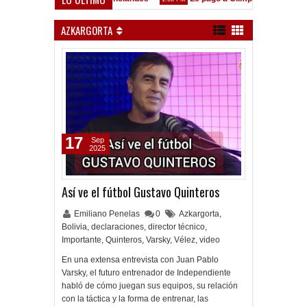
está en las Inferiores"
AZKARGORTA
17
Sep
2025
Así ve el fútbol Gustavo Quinteros
Emiliano Penelas
0
Azkargorta
,
Bolivia
,
declaraciones
,
director técnico
,
Importante
,
Quinteros
,
Varsky
,
Vélez
,
video
En una extensa entrevista con Juan Pablo
Varsky, el futuro entrenador de Independiente
habló de cómo juegan sus equipos, su relación
con la táctica y la forma de entrenar, las