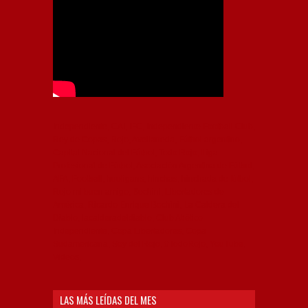
Independiente, CAI, IFC, Independiente Football Club,
Rey de Copas, Rojo, Avellaneda, Fútbol argentino,
Capital Nacional del Fútbol, Todo Rojo, Liga
Profesional de Fútbol, Asociación Argentina de Fútbol,
AFA, Football, hooligans, hinchas, hinchada de fútbol,
Rojo mi buen amigo, Bochini, Libertadores de
América, Ricardo Enrique Bochini, La Caldera del
Diablo, lacalderadeldiablo, Club Atlético
Independiente, Copa Libertadores, Copa
Sudamericana, Soy del Rojo, #TodoRojo, YouTube,
Videos,
LAS MÁS LEÍDAS DEL MES