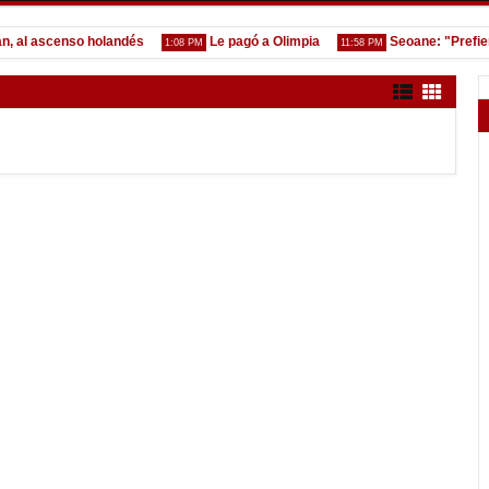
 ascenso holandés
Le pagó a Olimpia
Seoane: "Prefiero de
1:08 PM
11:58 PM