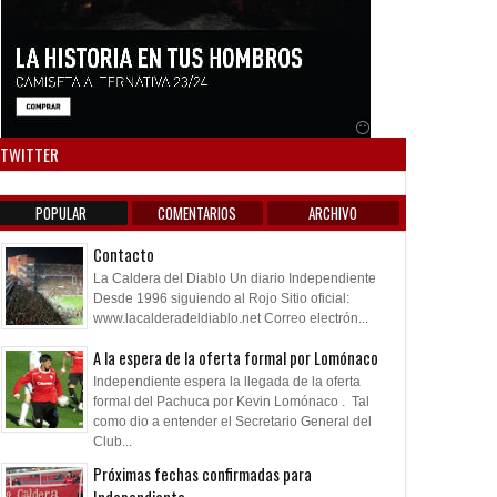
Anuncio SOICOS
TWITTER
POPULAR
COMENTARIOS
ARCHIVO
Contacto
La Caldera del Diablo Un diario Independiente
Desde 1996 siguiendo al Rojo Sitio oficial:
www.lacalderadeldiablo.net Correo electrón...
A la espera de la oferta formal por Lomónaco
Independiente espera la llegada de la oferta
formal del Pachuca por Kevin Lomónaco . Tal
como dio a entender el Secretario General del
Club...
Próximas fechas confirmadas para