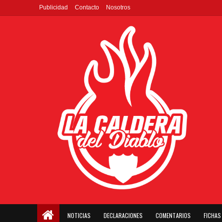
Publicidad
Contacto
Nosotros
NOTICIAS
DECLARACIONES
COMENTARIOS
FICHAS