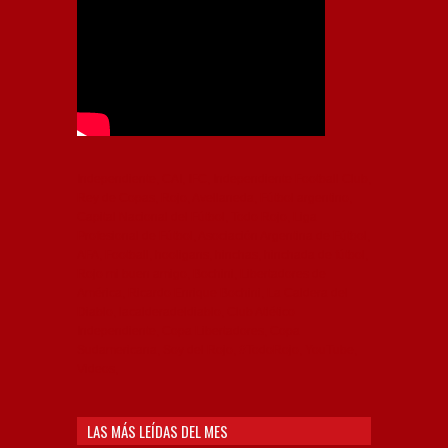
Independiente, CAI, IFC, Independiente Football Club,
Rey de Copas, Rojo, Avellaneda, Fútbol argentino,
Capital Nacional del Fútbol, Todo Rojo, Liga
Profesional de Fútbol, Asociación Argentina de Fútbol,
AFA, Football, hooligans, hinchas, hinchada de fútbol,
Rojo mi buen amigo, Bochini, Libertadores de
América, Ricardo Enrique Bochini, La Caldera del
Diablo, lacalderadeldiablo, Club Atlético
Independiente, Copa Libertadores, Copa
Sudamericana, Soy del Rojo, #TodoRojo, YouTube,
Videos,
LAS MÁS LEÍDAS DEL MES