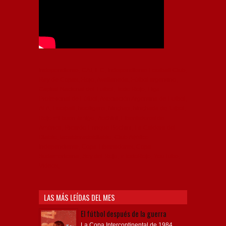
Independiente, CAI, IFC, Independiente Football Club,
Rey de Copas, Rojo, Avellaneda, Fútbol argentino,
Capital Nacional del Fútbol, Todo Rojo, Liga
Profesional de Fútbol, Asociación Argentina de Fútbol,
AFA, Football, hooligans, hinchas, hinchada de fútbol,
Rojo mi buen amigo, Bochini, Libertadores de
América, Ricardo Enrique Bochini, La Caldera del
Diablo, lacalderadeldiablo, Club Atlético
Independiente, Copa Libertadores, Copa
Sudamericana, Soy del Rojo, #TodoRojo, YouTube,
Videos,
LAS MÁS LEÍDAS DEL MES
El fútbol después de la guerra
La Copa Intercontinental de 1984