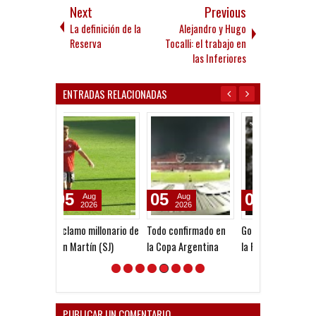
Next
Previous
La definición de la
Alejandro y Hugo
Reserva
Tocalli: el trabajo en
las Inferiores
ENTRADAS RELACIONADAS
05
05
05
Aug
Aug
Aug
2026
2026
2026
Todo confirmado en
Goleada histórica de
Venta de local
la Copa Argentina
la Reserva
ante Platense
PUBLICAR UN COMENTARIO