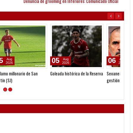
Denuncia de grooming en Inferiores: Comunicado Oficial
05
06
03
Aug
Aug
2026
2026
Goleada histórica de la Reserva
Seoane: "Prefiero dejar la
Quinte
gestión y que venga gente
como l
nueva"