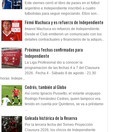
Este viernes cerró el libro de pases en el fútbol
argentino e Independiente inscribió a cuatro
futbolistas para seguir negociando. Ellos son...
Firmó Machuca y es refuerzo de Independiente
Imanol Machuca es refuerzo de Independiente.
Desde el Club emitieron un comunicado con los
detalles contractuales y financieros de la adquis...
Próximas fechas confirmadas para
Independiente
31
05
Aug
Jul
Aug
La Liga Profesional dio a conocer la
2026
2026
2026
programacion de las fechas 4 a 7 del Clausura
ros: "No salió el partido
La palabra de Quinteros
Todo confirmado e
2026. Fecha 4 - Sábado 8 de agosto - 21.30
horas Indepe...
o preparamos"
Argentina
Cedrés, también al Globo
Así como Ignacio Pussetto, el volante uruguayo
Rodrigo Fernández Cedres, quien tampoco era
tenido en cuenta por Quinteros, se va a préstamo
...
Goleada histórica de la Reserva
Por la tercera fecha del Torneo Proyección
Clausura 2026, los chicos de Independiente