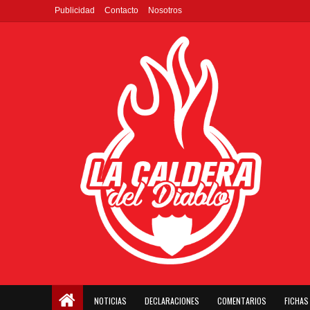
Publicidad
Contacto
Nosotros
NOTICIAS
DECLARACIONES
COMENTARIOS
FICHAS