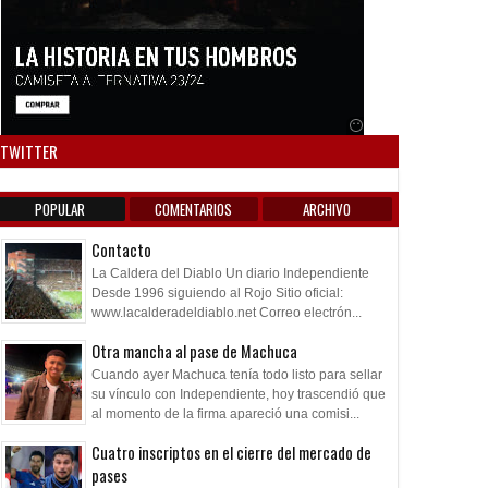
Anuncio SOICOS
TWITTER
POPULAR
COMENTARIOS
ARCHIVO
Contacto
La Caldera del Diablo Un diario Independiente
Desde 1996 siguiendo al Rojo Sitio oficial:
www.lacalderadeldiablo.net Correo electrón...
Otra mancha al pase de Machuca
Cuando ayer Machuca tenía todo listo para sellar
su vínculo con Independiente, hoy trascendió que
al momento de la firma apareció una comisi...
Cuatro inscriptos en el cierre del mercado de
pases