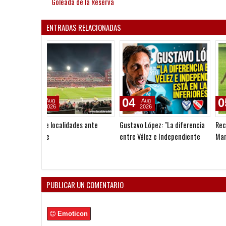
Goleada de la Reserva
ENTRADAS RELACIONADAS
04
05
Aug
Aug
2026
2026
Gustavo López: "La diferencia
Reclamo millonario de San
entre Vélez e Independiente
Martín (SJ)
está en las Inferiores"
PUBLICAR UN COMENTARIO
Emoticon