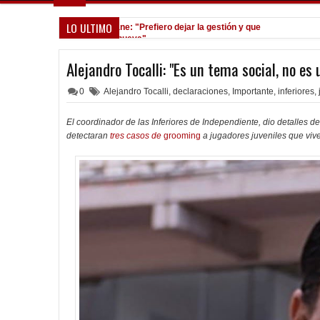
LO ULTIMO
Seoane: "Prefiero dejar la gestión y que
11:58 PM
venga gente nueva"
Todo confirmado en la Copa Argentina
7:08 PM
Alejandro Tocalli: "Es un tema social, no e
Goleada histórica de la Reserva
5:13 PM
0
Alejandro Tocalli
,
declaraciones
,
Importante
,
inferiores
,
Reclamo millonario de San Martín (SJ)
1:52 PM
Venta de localidades ante Platense
10:58 AM
El coordinador de las Inferiores de Independiente, dio detalles d
Godoy desgarrado
09:07 AM
detectaran
tres casos de
grooming
a jugadores juveniles que vive
Gustavo López: "La diferencia entre Vélez
8:10 PM
e Independiente está en las Inferiores"
122 años Independiente
11:01 AM
Quinteros: "No salió el partido como lo
11:27 PM
preparamos"
Frenó en Liniers
9:39 PM