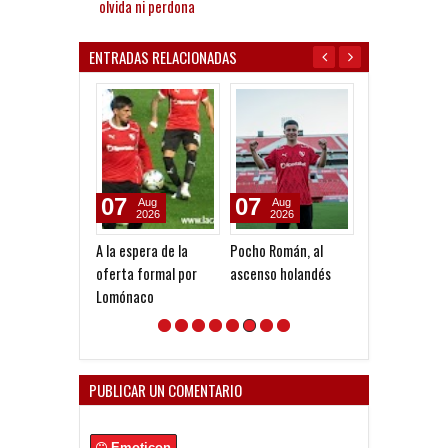
olvida ni perdona
ENTRADAS RELACIONADAS
07
07
20
Aug
Aug
May
2026
2026
2025
A la espera de la
Pocho Román, al
Las tapas del d
oferta formal por
ascenso holandés
Lomónaco
PUBLICAR UN COMENTARIO
Emoticon