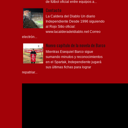
de fútbol oficial entre equipos a...
Contacto
La Caldera del Diablo Un diario
Independiente Desde 1996 siguiendo
al Rojo Sitio oficial:
www.lacalderadeldiablo.net Correo
electrón...
Nuevo capítulo de la novela de Barco
Mientras Esequiel Barco sigue
sumando minutos y reconocimientos
en el Spartak, Independiente jugará
sus últimas fichas para lograr
repatriar...