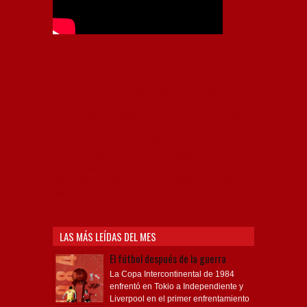
Independiente, CAI, IFC, Independiente Football Club,
Rey de Copas, Rojo, Avellaneda, Fútbol argentino,
Capital Nacional del Fútbol, Todo Rojo, Liga
Profesional de Fútbol, Asociación Argentina de Fútbol,
AFA, Football, hooligans, hinchas, hinchada de fútbol,
Rojo mi buen amigo, Bochini, Libertadores de
América, Ricardo Enrique Bochini, La Caldera del
Diablo, lacalderadeldiablo, Club Atlético
Independiente, Copa Libertadores, Copa
Sudamericana, Soy del Rojo, #TodoRojo, YouTube,
Videos,
LAS MÁS LEÍDAS DEL MES
El fútbol después de la guerra
La Copa Intercontinental de 1984
enfrentó en Tokio a Independiente y
Liverpool en el primer enfrentamiento