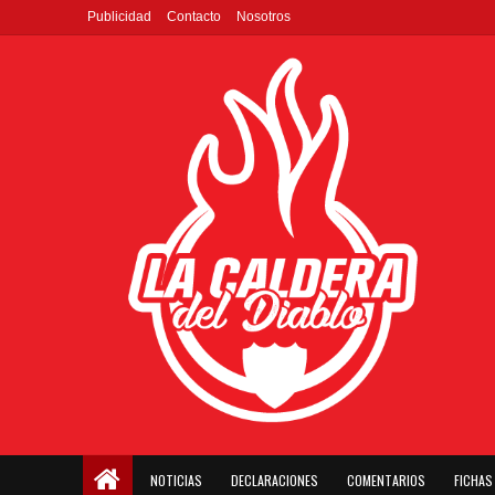
Publicidad
Contacto
Nosotros
NOTICIAS
DECLARACIONES
COMENTARIOS
FICHAS