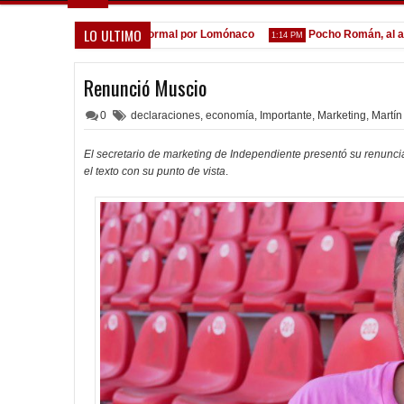
LO ULTIMO
 la espera de la oferta formal por Lomónaco
Pocho Román, al ascen
1:14 PM
Renunció Muscio
0
declaraciones
,
economía
,
Importante
,
Marketing
,
Martín
El secretario de marketing de Independiente presentó su renunci
el texto con su punto de vista
.