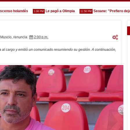
so holandés
Le pagó a Olimpia
Seoane: "Prefiero dejar la 
1:08 PM
11:58 PM
 Muscio
,
renuncia
2:00 p.m.
a al cargo y emitió un comunicado resumiendo su gestión. A continuación,