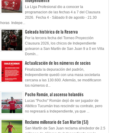
Independiente
: "Prefiero dejar la
Le pagó a Olimpia
Reclamo millonari
La Liga Profesional dio a conocer la
n y que venga gente
Martín (SJ)
programacion de las fechas 4 a 7 del Clausura
"
2026. Fecha 4 - Sábado 8 de agosto - 21.30
horas Indepe...
Goleada histórica de la Reserva
Por la tercera fecha del Torneo Proyección
Clausura 2026, los chicos de Independiente
golearon a San Martín de San Juan 9 a 0 en Villa
Domín...
Actualización de los números de socios
Finalizada la depuración del padrón,
Independiente quedó con una masa societaria
cercana a las 130.600. Además, se modificaron
los números d...
Pocho Román, al ascenso holandés
Lucas "Pocho" Román dejó de ser jugador de
Atlético Tucumán tras rescindir su contrato, pero
no regresará a Independiente, ya que ...
Reclamo millonario de San Martín (SJ)
San Martín de San Juan reclama alrededor de 2.5