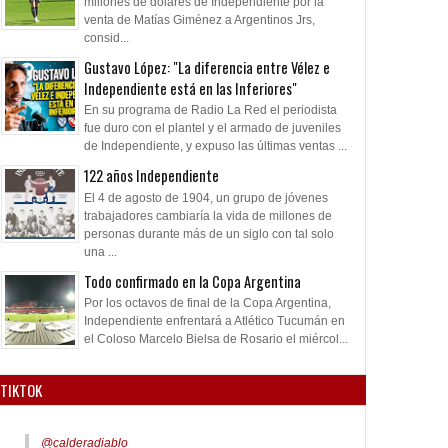
millones de dólares de Independiente por la
venta de Matías Giménez a Argentinos Jrs,
consid...
Gustavo López: "La diferencia entre Vélez e
Independiente está en las Inferiores"
En su programa de Radio La Red el periodista
fue duro con el plantel y el armado de juveniles
de Independiente, y expuso las últimas ventas ...
122 años Independiente
El 4 de agosto de 1904, un grupo de jóvenes
trabajadores cambiaría la vida de millones de
personas durante más de un siglo con tal solo
una ...
Todo confirmado en la Copa Argentina
Por los octavos de final de la Copa Argentina,
Independiente enfrentará a Atlético Tucumán en
el Coloso Marcelo Bielsa de Rosario el miércol...
TIKTOK
@calderadiablo