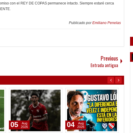
promiso con el REY DE COPAS permanece intacto. Siempre estaré cerca
DIENTE.
Publicado por
Emiliano Penelas
Previous
Entrada antigua
05
04
06
Aug
Aug
2026
2026