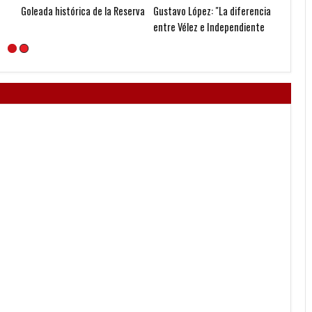
Goleada histórica de la Reserva
Gustavo López: "La diferencia
Seoane
entre Vélez e Independiente
gestió
está en las Inferiores"
nueva