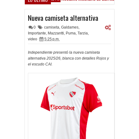
field
Nueva camiseta alternativa
0
camiseta
,
Galdames
,
Importante
,
Mazzantti
,
Puma
,
Tarzia
,
video
5:25 p.m.
Independiente presentó la nueva camiseta
alternativa 2025/26, blanca con detalles Rojos y
el escudo CAI.