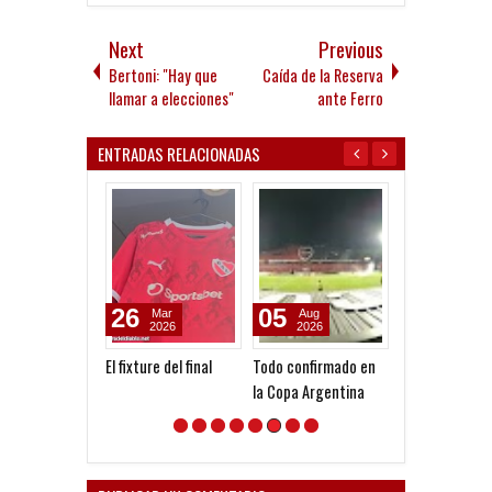
Next
Previous
Bertoni: "Hay que
Caída de la Reserva
llamar a elecciones"
ante Ferro
ENTRADAS RELACIONADAS
26
05
05
Mar
Aug
Aug
2026
2026
2026
El fixture del final
Todo confirmado en
Goleada histór
la Copa Argentina
la Reserva