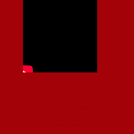
Independiente, CAI, IFC, Independiente Football Club,
Rey de Copas, Rojo, Avellaneda, Fútbol argentino,
Capital Nacional del Fútbol, Todo Rojo, Liga
Profesional de Fútbol, Asociación Argentina de Fútbol,
AFA, Football, hooligans, hinchas, hinchada de fútbol,
Rojo mi buen amigo, Bochini, Libertadores de
América, Ricardo Enrique Bochini, La Caldera del
Diablo, lacalderadeldiablo, Club Atlético
Independiente, Copa Libertadores, Copa