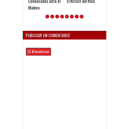
Convocados ante el
El fixture del final
Seoane: "Prefi
Malevo
dejar la gestió
venga gente n
PUBLICAR UN COMENTARIO
Emoticon