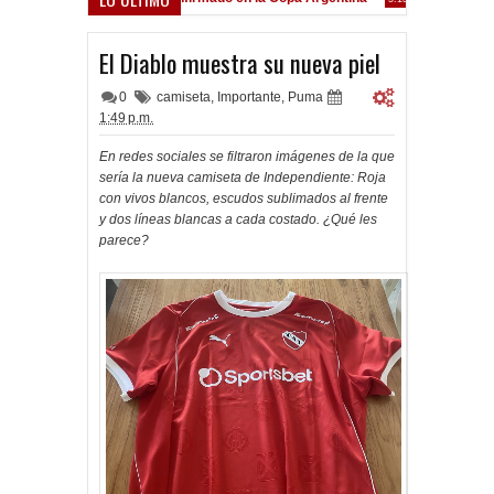
Frenó en Liniers
9:39 PM
El Diablo muestra su nueva piel
0
camiseta
,
Importante
,
Puma
1:49 p.m.
En redes sociales se filtraron imágenes de la que
sería la nueva camiseta de Independiente: Roja
con vivos blancos, escudos sublimados al frente
y dos líneas blancas a cada costado. ¿Qué les
parece?