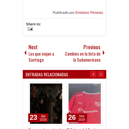
Publicado por
Emiliano Penelas
Share to:
Next
Previous
Los que viajan a
Cambios en la lista de
Santiago
la Sudamericana
ENTRADAS RELACIONADAS
23
26
06
Apr
Mar
Aug
2026
2026
2026