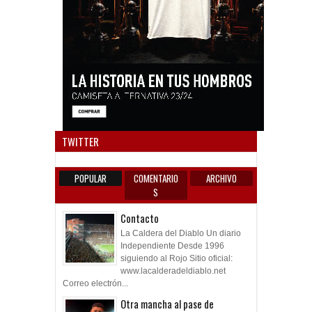
Anun
TWITTER
POPULAR
COMENTARIO
ARCHIVO
S
Contacto
La Caldera del Diablo Un diario
Independiente Desde 1996
siguiendo al Rojo Sitio oficial:
www.lacalderadeldiablo.net
Correo electrón...
Otra mancha al pase de