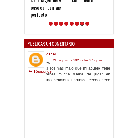
Ganó Argentina y
Modo Diablo
Gustavo López:
pasó con puntaje
diferencia ent
perfecto
Vélez e
Independiente
en las Inferior
PUBLICAR UN COMENTARIO
oscar
21 de julio de 2025 a las 2:14 p.m.
vo
s sos mas malo que mi abuelo freire
Responder
tenes mucha suerte de jugar en
independiente horribleeeeeeeeeeeee