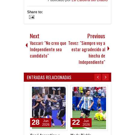
Publicado por
La Caldera del Diablo
Share to:
Next
Previous
Vaccari: "No creo que
Tevez: "Siempre voy a
Independiente sea
estar agradecido al
candidato"
hincha de
Independiente"
ENTRADAS RELACIONADAS
28
22
04
Jun
Jun
Aug
2026
2026
2026