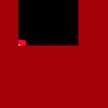
Independiente, CAI, IFC, Independiente Football Club,
Rey de Copas, Rojo, Avellaneda, Fútbol argentino,
Capital Nacional del Fútbol, Todo Rojo, Liga
Profesional de Fútbol, Asociación Argentina de Fútbol,
AFA, Football, hooligans, hinchas, hinchada de fútbol,
Rojo mi buen amigo, Bochini, Libertadores de
América, Ricardo Enrique Bochini, La Caldera del
Diablo, lacalderadeldiablo, Club Atlético
Independiente, Copa Libertadores, Copa
Sudamericana, Soy del Rojo, #TodoRojo, YouTube,
Videos,