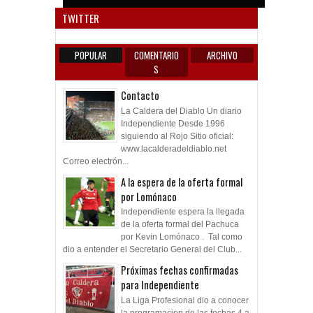
Anun
TWITTER
POPULAR
COMENTARIO
ARCHIVO
S
Contacto
La Caldera del Diablo Un diario
Independiente Desde 1996
siguiendo al Rojo Sitio oficial:
www.lacalderadeldiablo.net
Correo electrón...
A la espera de la oferta formal
por Lomónaco
Independiente espera la llegada
de la oferta formal del Pachuca
por Kevin Lomónaco . Tal como
dio a entender el Secretario General del Club...
Próximas fechas confirmadas
para Independiente
La Liga Profesional dio a conocer
la programacion de las fechas 4 a