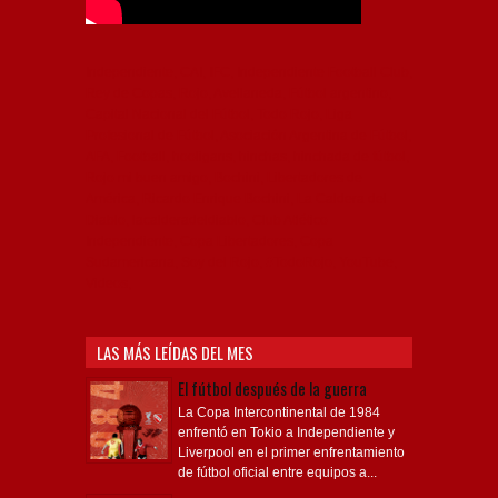
Independiente, CAI, IFC, Independiente Football Club,
Rey de Copas, Rojo, Avellaneda, Fútbol argentino,
Capital Nacional del Fútbol, Todo Rojo, Liga
Profesional de Fútbol, Asociación Argentina de Fútbol,
AFA, Football, hooligans, hinchas, hinchada de fútbol,
Rojo mi buen amigo, Bochini, Libertadores de
América, Ricardo Enrique Bochini, La Caldera del
Diablo, lacalderadeldiablo, Club Atlético
Independiente, Copa Libertadores, Copa
Sudamericana, Soy del Rojo, #TodoRojo, YouTube,
Videos,
LAS MÁS LEÍDAS DEL MES
El fútbol después de la guerra
La Copa Intercontinental de 1984
enfrentó en Tokio a Independiente y
Liverpool en el primer enfrentamiento
de fútbol oficial entre equipos a...