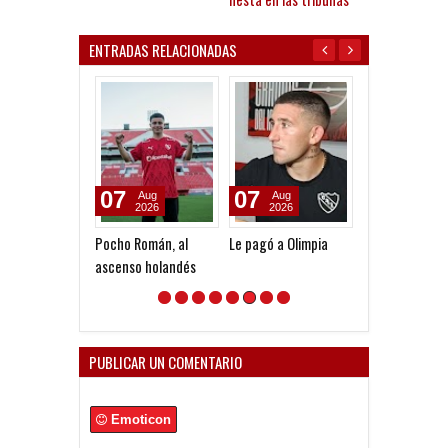
ENTRADAS RELACIONADAS
07
07
04
Aug
Aug
Aug
2026
2026
2026
Pocho Román, al
Le pagó a Olimpia
Gustavo López:
ascenso holandés
diferencia ent
Vélez e
Independiente
en las Inferior
PUBLICAR UN COMENTARIO
Emoticon