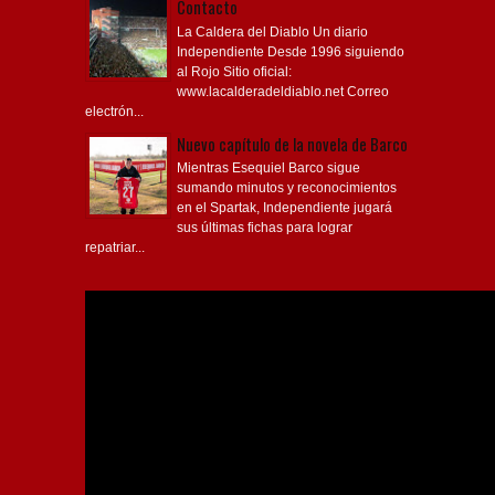
Contacto
La Caldera del Diablo Un diario
Independiente Desde 1996 siguiendo
al Rojo Sitio oficial:
www.lacalderadeldiablo.net Correo
electrón...
Nuevo capítulo de la novela de Barco
Mientras Esequiel Barco sigue
sumando minutos y reconocimientos
en el Spartak, Independiente jugará
sus últimas fichas para lograr
repatriar...