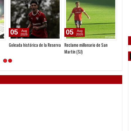
05
05
05
Aug
Aug
2026
2026
Goleada histórica de la Reserva
Reclamo millonario de San
Venta 
Martín (SJ)
Plate