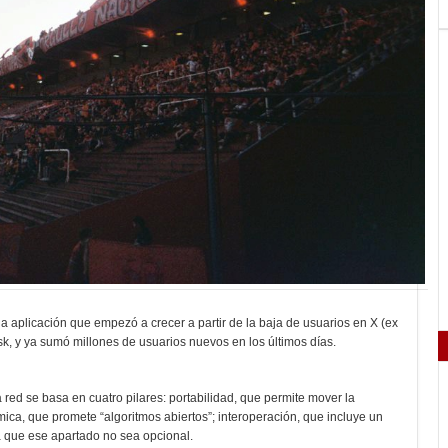
la aplicación que empezó a crecer a partir de la baja de usuarios en X (ex
k, y ya sumó millones de usuarios nuevos en los últimos días.
red se basa en cuatro pilares: portabilidad, que permite mover la
tmica, que promete “algoritmos abiertos”; interoperación, que incluye un
 que ese apartado no sea opcional.