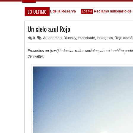
LO ULTIMO
Goleada histórica de la Reserva
Reclamo millonario de San Ma
5:13 PM
1:52 PM
Un cielo azul Rojo
0
Autobombo
,
Bluesky
,
Importante
,
Instagram
,
Rojo analó
Presentes en (casi) todas las redes sociales, ahora también pod
de Twitter.