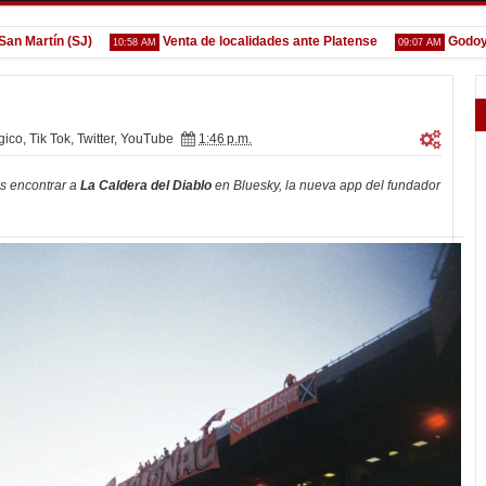
rtín (SJ)
Venta de localidades ante Platense
Godoy desg
10:58 AM
09:07 AM
gico
,
Tik Tok
,
Twitter
,
YouTube
1:46 p.m.
es encontrar a
La Caldera del Diablo
en Bluesky, la nueva app del fundador