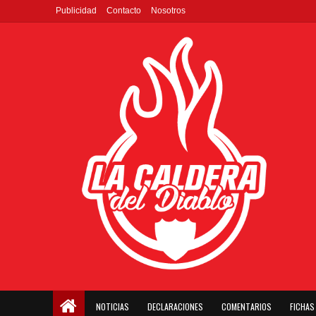
Publicidad
Contacto
Nosotros
NOTICIAS
DECLARACIONES
COMENTARIOS
FICHAS