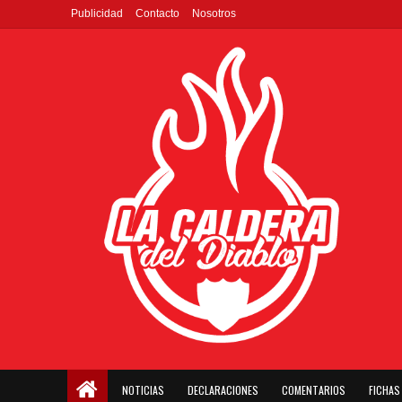
Publicidad
Contacto
Nosotros
NOTICIAS
DECLARACIONES
COMENTARIOS
FICHAS