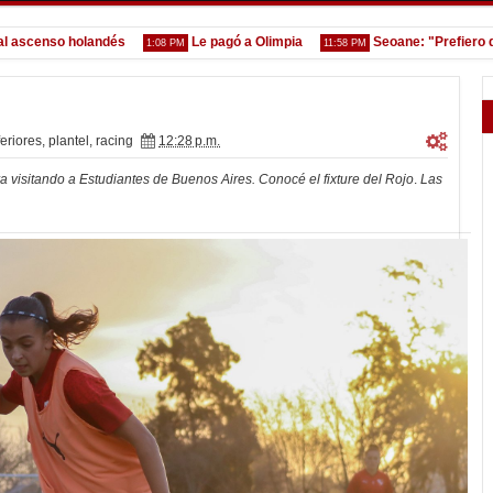
nso holandés
Le pagó a Olimpia
Seoane: "Prefiero dejar l
1:08 PM
11:58 PM
feriores
,
plantel
,
racing
12:28 p.m.
visitando a Estudiantes de Buenos Aires. Conocé el fixture del Rojo
.
Las