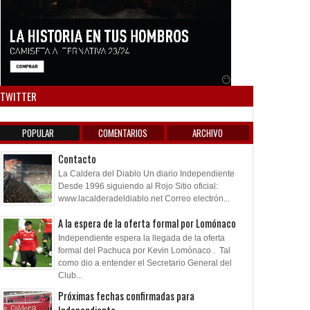
Anuncio SOICOS
TWITTER
POPULAR
COMENTARIOS
ARCHIVO
Contacto
La Caldera del Diablo Un diario Independiente
Desde 1996 siguiendo al Rojo Sitio oficial:
www.lacalderadeldiablo.net Correo electrón...
A la espera de la oferta formal por Lomónaco
Independiente espera la llegada de la oferta
formal del Pachuca por Kevin Lomónaco . Tal
como dio a entender el Secretario General del
Club...
Próximas fechas confirmadas para