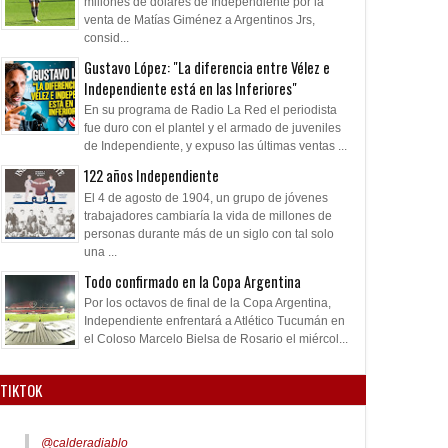
millones de dólares de Independiente por la
por Lomónaco
holandés
venta de Matías Giménez a Argentinos Jrs,
consid...
Gustavo López: "La diferencia entre Vélez e
Independiente está en las Inferiores"
En su programa de Radio La Red el periodista
fue duro con el plantel y el armado de juveniles
de Independiente, y expuso las últimas ventas ...
122 años Independiente
El 4 de agosto de 1904, un grupo de jóvenes
trabajadores cambiaría la vida de millones de
personas durante más de un siglo con tal solo
una ...
Todo confirmado en la Copa Argentina
Por los octavos de final de la Copa Argentina,
Independiente enfrentará a Atlético Tucumán en
el Coloso Marcelo Bielsa de Rosario el miércol...
TIKTOK
@calderadiablo