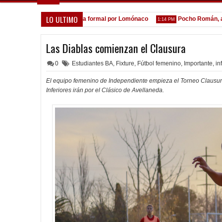
LO ULTIMO
A la espera de la oferta formal por Lomónaco
Pocho Román, al asce
1:14 PM
Las Diablas comienzan el Clausura
0
Estudiantes BA
,
Fixture
,
Fútbol femenino
,
Importante
,
in
El equipo femenino de Independiente empieza el Torneo Clausura 
Inferiores irán por el Clásico de Avellaneda.