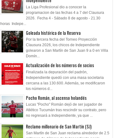
Independiente
La Liga Profesional dio a conocer la
programacion de las fechas 4 a 7 del Clausura
2026. Fecha 4 - Sábado 8 de agosto - 21.30
horas Indepe...
Goleada histórica de la Reserva
Por la tercera fecha del Torneo Proyección
Clausura 2026, los chicos de Independiente
golearon a San Martín de San Juan 9 a 0 en Villa
Domín...
Actualización de los números de socios
Finalizada la depuración del padrón,
Independiente quedó con una masa societaria
cercana a las 130.600. Además, se modificaron
los números d...
Pocho Román, al ascenso holandés
Lucas "Pocho" Román dejó de ser jugador de
Atlético Tucumán tras rescindir su contrato, pero
no regresará a Independiente, ya que ...
07
07
Aug
Aug
Aug
2026
2026
2026
Reclamo millonario de San Martín (SJ)
San Martín de San Juan reclama alrededor de 2.5
ados ante el Calamar
A la espera de la oferta formal
Pocho Román, al a