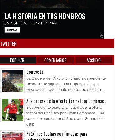
Anuncio SOICOS
TWITTER
POPULAR
COMENTARIOS
ARCHIVO
Contacto
La Caldera del Diablo Un diario Independiente
Desde 1996 siguiendo al Rojo Sitio oficial:
www.lacalderadeldiablo.net Correo electrón...
A la espera de la oferta formal por Lomónaco
Independiente espera la llegada de la oferta
formal del Pachuca por Kevin Lomónaco . Tal
como dio a entender el Secretario General del
Club...
Próximas fechas confirmadas para