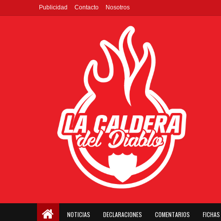
Publicidad
Contacto
Nosotros
NOTICIAS
DECLARACIONES
COMENTARIOS
FICHAS