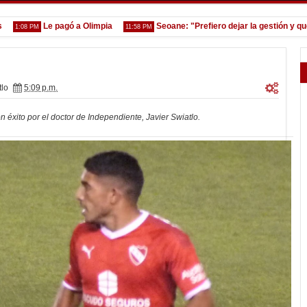
Le pagó a Olimpia
Seoane: "Prefiero dejar la gestión y que ve
08 PM
11:58 PM
tlo
5:09 p.m.
éxito por el doctor de Independiente, Javier Swiatlo.