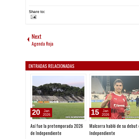
Share to:
Next
Agenda Roja
ENTRADAS RELACIONADAS
20
15
Jan
Jan
2026
2026
Así fue la pretemporada 2026
Malcorra habló de su debut
de Independiente
Independiente