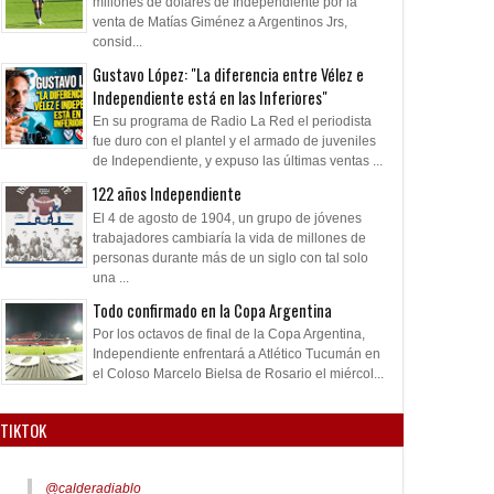
millones de dólares de Independiente por la
venta de Matías Giménez a Argentinos Jrs,
consid...
Gustavo López: "La diferencia entre Vélez e
Independiente está en las Inferiores"
En su programa de Radio La Red el periodista
fue duro con el plantel y el armado de juveniles
de Independiente, y expuso las últimas ventas ...
122 años Independiente
El 4 de agosto de 1904, un grupo de jóvenes
trabajadores cambiaría la vida de millones de
personas durante más de un siglo con tal solo
una ...
Todo confirmado en la Copa Argentina
Por los octavos de final de la Copa Argentina,
Independiente enfrentará a Atlético Tucumán en
el Coloso Marcelo Bielsa de Rosario el miércol...
TIKTOK
@calderadiablo