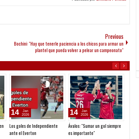
Previous
Bochini: "Hay que tenerle paciencia a los chicos para armar un
plantel que pueda volver a pelear un campeonato"
14
14
14
Jan
Jan
2026
2026
 en
Los goles de Independiente
Ávalos: "Sumar un gol siempre
Mazzan
ante el Everton
es importante"
ayuda 