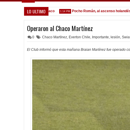
LO ULTIMO
 oferta formal por Lomónaco
Pocho Román, al ascenso holandés
1:14 PM
1:
Operaron al Chaco Martínez
0
Chaco Martínez
,
Everton Chile
,
Importante
,
lesión
,
Swia
El Club informó que esta mañana Braian Martínez fue operado con 