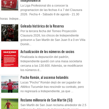
Independiente
La Liga Profesional dio a conocer la
programacion de las fechas 4 a 7 del Clausura
2026. Fecha 4 - Sábado 8 de agosto - 21.30
horas Indepe...
Goleada histórica de la Reserva
Por la tercera fecha del Torneo Proyección
Clausura 2026, los chicos de Independiente
golearon a San Martín de San Juan 9 a 0 en Villa
Domín...
Actualización de los números de socios
Finalizada la depuración del padrón,
Independiente quedó con una masa societaria
cercana a las 130.600. Además, se modificaron
los números d...
Pocho Román, al ascenso holandés
Lucas "Pocho" Román dejó de ser jugador de
Atlético Tucumán tras rescindir su contrato, pero
no regresará a Independiente, ya que ...
Reclamo millonario de San Martín (SJ)
San Martín de San Juan reclama alrededor de 2.5