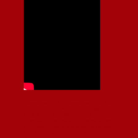
Independiente, CAI, IFC, Independiente Football Club,
Rey de Copas, Rojo, Avellaneda, Fútbol argentino,
Capital Nacional del Fútbol, Todo Rojo, Liga
Profesional de Fútbol, Asociación Argentina de Fútbol,
AFA, Football, hooligans, hinchas, hinchada de fútbol,
Rojo mi buen amigo, Bochini, Libertadores de