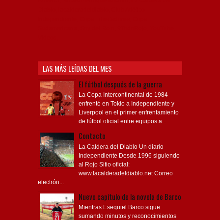
América, Ricardo Enrique Bochini, La Caldera del
Diablo, lacalderadeldiablo, Club Atlético
Independiente, Copa Libertadores, Copa
Sudamericana, Soy del Rojo, #TodoRojo, YouTube,
Videos,
LAS MÁS LEÍDAS DEL MES
El fútbol después de la guerra
La Copa Intercontinental de 1984
enfrentó en Tokio a Independiente y
Liverpool en el primer enfrentamiento
de fútbol oficial entre equipos a...
Contacto
La Caldera del Diablo Un diario
Independiente Desde 1996 siguiendo
al Rojo Sitio oficial:
www.lacalderadeldiablo.net Correo
electrón...
Nuevo capítulo de la novela de Barco
Mientras Esequiel Barco sigue
sumando minutos y reconocimientos