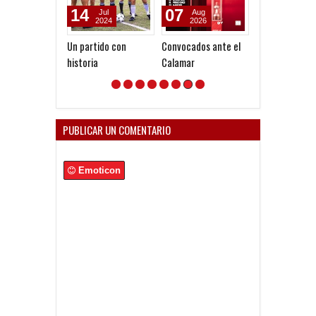
14
07
06
Jul
Aug
Aug
2024
2026
2026
Un partido con
Convocados ante el
Seoane: "Prefi
historia
Calamar
dejar la gestió
venga gente n
PUBLICAR UN COMENTARIO
Emoticon